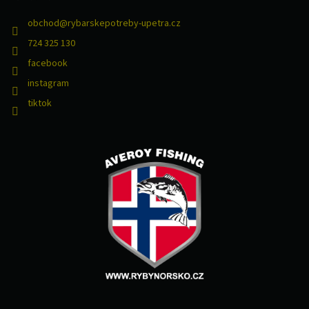
obchod
@
rybarskepotreby-upetra.cz
724 325 130
facebook
instagram
tiktok