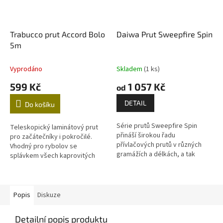
Trabucco prut Accord Bolo
Daiwa Prut Sweepfire Spin
5m
Vyprodáno
Skladem
(1 ks)
599 Kč
1 057 Kč
od
DETAIL
Do košíku
Série prutů Sweepfire Spin
Teleskopický laminátový prut
přináší širokou řadu
pro začátečníky i pokročilé.
přívlačových prutů v různých
Vhodný pro rybolov se
gramážích a délkách, a tak
splávkem všech kaprovitých
pokrývá téměř všechny druhy a
ryb. Délka 5,0m Transportní
typy rybolovu na přívlač. Nově...
délka 115cm Počet dílů...
Popis
Diskuze
Detailní popis produktu