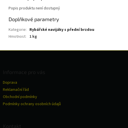
Popis produktu není dostupný
Doplňkové parametry
Kategorie
:
Rybářské navijáky s přední brzdou
Hmotnost
:
1 kg
Z
á
p
a
Informace pro vás
t
Doprava
í
Reklamační řád
Obchodní podmínky
Podmínky ochrany osobních údajů
Kontakt