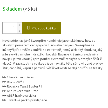
Měrná
Skladem
(>5 ks)
cena:
Přidat do košíku
Nová série navijáků Sweepfire kombinuje japonské know-how se
skvělým poměrem cena/výkon. U nového navijáku Sweepfire se
inženýři především zaměřili na extrémně jemný a hladký chod, na jaký
jste zvyklí u mnohem dražších kousků. Návin je krásně pravidelný a
naviják je tak vhodný i pro použití extrémně tenkých pletených šňůr či
vlasců. V závislosti na velikosti jsou navijáky této série vhodné pro lov
štik, candátů, kaprů a pstruhů. Větší velikosti se dají použít i na tresky.
►► 1 kuličkové ložisko
►► DIGIGEAR® II
►► Rolnička Twist Buster® II
►► Anti-reverz Multi-Stop
►► ABS® hliníková cívka
►► Trvanlivé pérko překlapěče