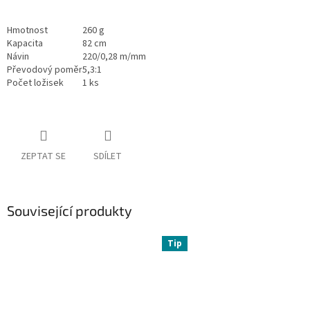
Hmotnost
260 g
Kapacita
82 cm
Návin
220/0,28 m/mm
Převodový poměr
5,3:1
Počet ložisek
1 ks
ZEPTAT SE
SDÍLET
Související produkty
Tip