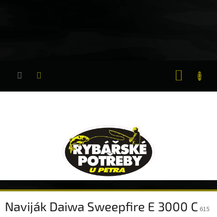
Přejít
na
obsah
NÁKUP
KOŠÍK
Naviják Daiwa Sweepfire E 3000 C
615