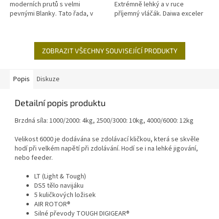
moderních prutů s velmi
Extrémně lehký a v ruce
pevnými Blanky. Tato řada, v
příjemný vláčák. Daiwa exceler
závislosti na modelu, pokrývá
je již po několik sezon
skoro všechny druhy použití
nepřekonatelný co se týče
při...
poměru ceny...
ZOBRAZIT VŠECHNY SOUVISEJÍCÍ PRODUKTY
Popis
Diskuze
Detailní popis produktu
Brzdná síla: 1000/2000: 4kg, 2500/3000: 10kg, 4000/6000: 12kg
Velikost 6000 je dodávána se zdolávací kličkou, která se skvěle
hodí při velkém napětí při zdolávání. Hodí se i na lehké jigování,
nebo feeder.
LT (Light & Tough)
DS5 tělo navijáku
5 kuličkových ložisek
AIR ROTOR®
Silné převody TOUGH DIGIGEAR®