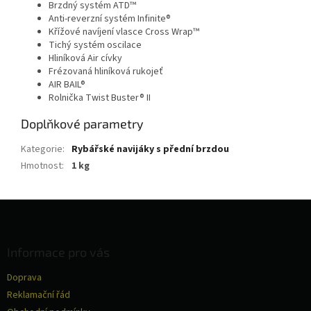
Brzdný systém ATD™
Anti-reverzní systém Infinite®
Křížové navíjení vlasce Cross Wrap™
Tichý systém oscilace
Hliníková Air cívky
Frézovaná hliníková rukojeť
AIR BAIL®
Rolnička Twist Buster® II
Doplňkové parametry
Kategorie
:
Rybářské navijáky s přední brzdou
Hmotnost
:
1 kg
Z
á
p
a
Informace pro vás
t
Doprava
í
Reklamační řád