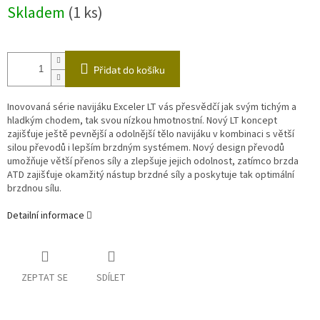
Měrná
Skladem
(1 ks)
cena:
M
A
Přidat do košíku
Inovovaná série navijáku Exceler LT vás přesvědčí jak svým tichým a
hladkým chodem, tak svou nízkou hmotnostní. Nový LT koncept
zajišťuje ještě pevnější a odolnější tělo navijáku v kombinaci s větší
silou převodů i lepším brzdným systémem. Nový design převodů
umožňuje větší přenos síly a zlepšuje jejich odolnost, zatímco brzda
ATD zajišťuje okamžitý nástup brzdné síly a poskytuje tak optimální
brzdnou sílu.
Detailní informace
ZEPTAT SE
SDÍLET