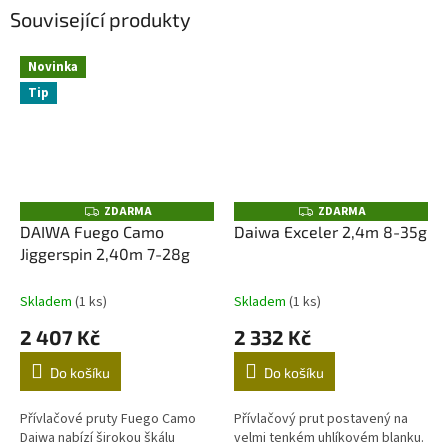
Související produkty
Novinka
Tip
ZDARMA
ZDARMA
Z
Z
D
D
DAIWA Fuego Camo
Daiwa Exceler 2,4m 8-35g
A
A
Jiggerspin 2,40m 7-28g
R
R
M
M
A
A
Skladem
(1 ks)
Skladem
(1 ks)
2 407 Kč
2 332 Kč
Do košíku
Do košíku
Přívlačové pruty Fuego Camo
Přívlačový prut postavený na
Daiwa nabízí širokou škálu
velmi tenkém uhlíkovém blanku.