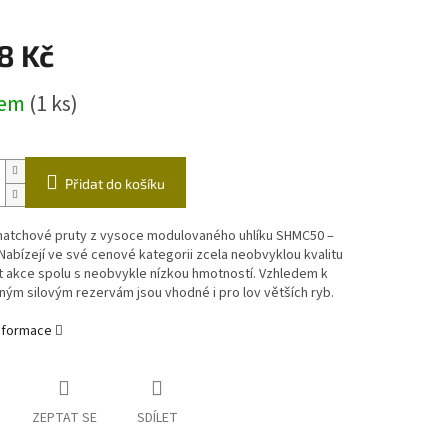
ástrahy
Echoloty,příslušenství
Vozíky
8 Kč
čky
dem
(1 ks)
Přidat do košíku
 matchové pruty z vysoce modulovaného uhlíku SHMC50 –
abízejí ve své cenové kategorii zcela neobvyklou kvalitu
t akce spolu s neobvykle nízkou hmotností. Vzhledem k
ým silovým rezervám jsou vhodné i pro lov větších ryb.
informace
ZEPTAT SE
SDÍLET