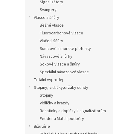
Signalizátory
Swingery
Vlasce a šňůry
Běžné vlasce
Fluorocarbonové vlasce
Vláčecí šňůry
Sumcové a mořské pletenky
Návazcové šňůrky
Šokové vlasce a šnůry
Speciální návazcové vlasce
Totální výprodej
Stojany, vidličky,držáky sondy
Stojany
Vidličky a hrazdy
Rohatinky a doplňky k signalizátorům
Feeder a Match podpěry
Bižutérie