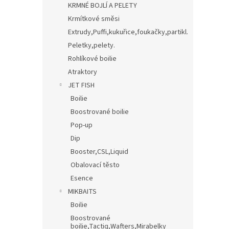
KRMNÉ BOJLÍ A PELETY
Krmítkové směsi
Extrudy,Puffi,kukuřice,foukačky,partikl.
Peletky,pelety.
Rohlíkové boilie
Atraktory
JET FISH
Boilie
Boostrované boilie
Pop-up
Dip
Booster,CSL,Liquid
Obalovací těsto
Esence
MIKBAITS
Boilie
Boostrované
boilie,Tactiq,Wafters,Mirabelky