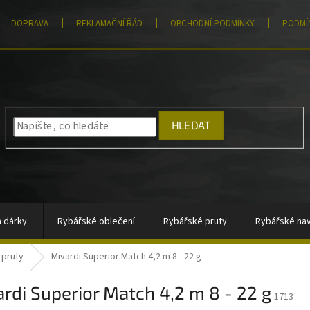
DOPRAVA
REKLAMAČNÍ ŘÁD
OBCHODNÍ PODMÍNKY
PODMÍ
HLEDAT
 dárky.
Rybářské oblečení
Rybářské pruty
Rybářské nav
 pruty
Mivardi Superior Match 4,2 m 8 - 22 g
átory, sady signalizátorů
Vlasce a šňůry
Totální výprodej
rdi Superior Match 4,2 m 8 - 22 g
rahy
Moře
AKCE
Pomůcky k zakrmování
Jigové hla
1713