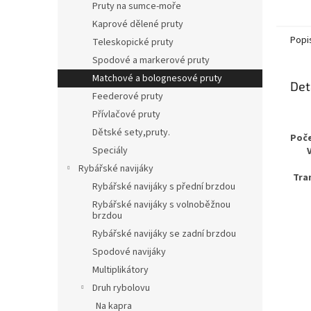
Pruty na sumce-moře
Kaprové dělené pruty
Popi
Teleskopické pruty
Spodové a markerové pruty
Matchové a bolognesové pruty
Det
Feederové pruty
Přívlačové pruty
Dětské sety,pruty.
Poče
Speciály
Rybářské navijáky
Tra
Rybářské navijáky s přední brzdou
Rybářské navijáky s volnoběžnou
brzdou
Rybářské navijáky se zadní brzdou
Spodové navijáky
Multiplikátory
Druh rybolovu
Na kapra