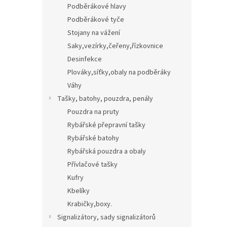
Podběrákové hlavy
Podběrákové tyče
Stojany na vážení
Saky,vezírky,čeřeny,řízkovnice
Desinfekce
Plováky,síťky,obaly na podběráky
Váhy
Tašky, batohy, pouzdra, penály
Pouzdra na pruty
Rybářské přepravní tašky
Rybářské batohy
Rybářská pouzdra a obaly
Přívlačové tašky
Kufry
Kbelíky
Krabičky,boxy.
Signalizátory, sady signalizátorů