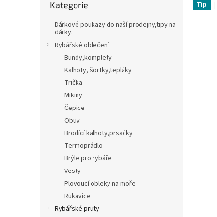
Kategorie
kategorie
Tip
t
Třpytky,plandavky,Spinnerbaity,Spintaily
B
r
Dárkové poukazy do naší prodejny,tipy na
a
dárky.
Naf
n
Rybářské oblečení
n
Bundy,komplety
í
Kalhoty, šortky,tepláky
p
Trička
a
n
Mikiny
e
Čepice
l
Obuv
Brodící kalhoty,prsačky
Termoprádlo
Brýle pro rybáře
Vesty
Plovoucí obleky na moře
Rukavice
Rybářské pruty