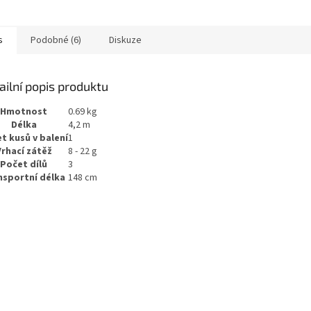
R
s
Podobné (6)
Diskuze
M
ailní popis produktu
A
Hmotnost
0.69 kg
Délka
4,2 m
t kusů v balení
1
Vrhací zátěž
8 - 22 g
Počet dílů
3
nsportní délka
148 cm