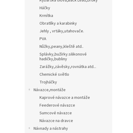
Rybářská olova,Back Lead,broky
Háčky
Krmítka
Obratlíky a karabinky
Jehly , vrtáky,utahovače.
PVA
Nůžky,peany,kleště atd..
Splávky,bužírky.silikonové
hadičky,bubliny
Zarážky,závěsky,rovnátka atd...
Chemické světlo
Trojháčky
Návazce,montáže
Kaprové návazce a montáže
Feederové návazce
Sumcové návazce
Návazce na dravce
Návnady a nástrahy