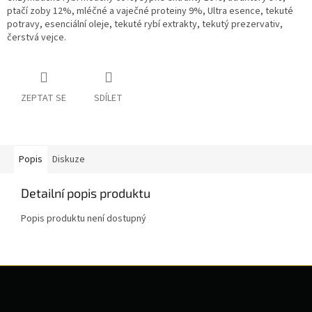
ptačí zoby 12%, mléčné a vaječné proteiny 9%, Ultra esence, tekuté
potravy, esenciální oleje, tekuté rybí extrakty, tekutý prezervativ,
čerstvá vejce.
ZEPTAT SE
SDÍLET
Popis
Diskuze
Detailní popis produktu
Popis produktu není dostupný
Z
á
p