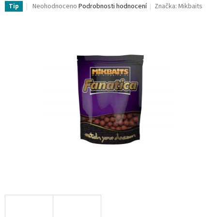
Průměrné
Neohodnoceno
Podrobnosti hodnocení
Značka:
Mikbaits
Tip
hodnocení
produktu
je
0,0
z
5
hvězdiček.