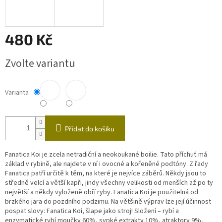
480 Kč
Měrná
Zvolte variantu
cena:
Varianta
Přidat do košíku
Fanatica Koi je zcela netradiční a neokoukané boilie. Tato příchuť má
základ v rybině, ale najdete v ní i ovocné a kořeněné podtóny. Z řady
Fanatica patří určitě k těm, na které je nejvíce záběrů. Někdy jsou to
středně velcí a větší kapři, jindy všechny velikosti od menších až po ty
největší a někdy vyloženě obří ryby. Fanatica Koi je použitelná od
brzkého jara do pozdního podzimu. Na většině výprav lze její účinnost
pospat slovy: Fanatica Koi, šlape jako stroj! Složení – rybí a
enzymatické rybí moučky 60%, sypké extrakty 10%, atraktory 9%,