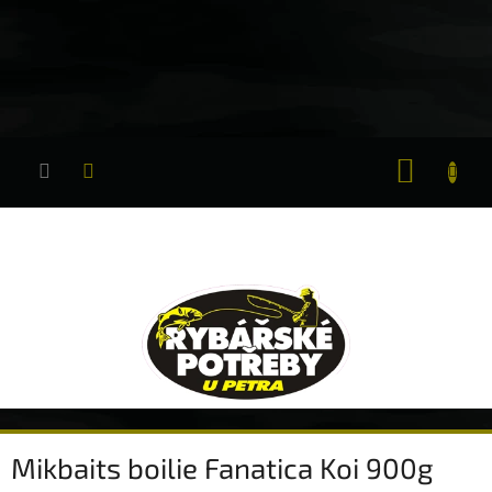
Přejít
na
obsah
NÁKUP
KOŠÍK
Mikbaits boilie Fanatica Koi 900g