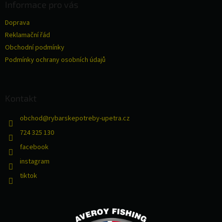
a
Informace pro vás
t
Doprava
í
Reklamační řád
Obchodní podmínky
Podmínky ochrany osobních údajů
Kontakt
obchod
@
rybarskepotreby-upetra.cz
724 325 130
facebook
instagram
tiktok