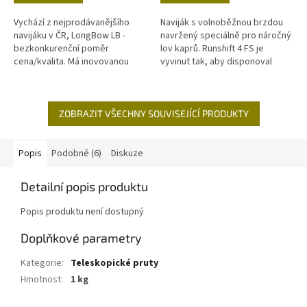
Vychází z nejprodávanějšího
Naviják s volnoběžnou brzdou
navijáku v ČR, LongBow LB -
navržený speciálně pro náročný
bezkonkurenční poměr
lov kaprů. Runshift 4 FS je
cena/kvalita. Má inovovanou
vyvinut tak, aby disponoval
brzdu, která je nyní citlivější a
všemi špičkovými
má hladší chod. Dřevěná klička
technologiemi, odolnými
ve...
komponenty a...
ZOBRAZIT VŠECHNY SOUVISEJÍCÍ PRODUKTY
Popis
Podobné (6)
Diskuze
Detailní popis produktu
Popis produktu není dostupný
Doplňkové parametry
Kategorie
:
Teleskopické pruty
Hmotnost
:
1 kg