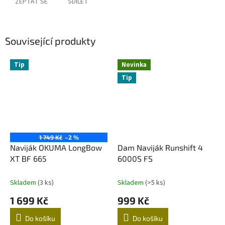
ZEPTAT SE
SDÍLET
Související produkty
Tip
Novinka
Tip
1 749 Kč
–2 %
Naviják OKUMA LongBow
Dam Naviják Runshift 4
XT BF 665
6000S FS
Skladem
(3 ks)
Skladem
(>5 ks)
1 699 Kč
999 Kč
Do košíku
Do košíku