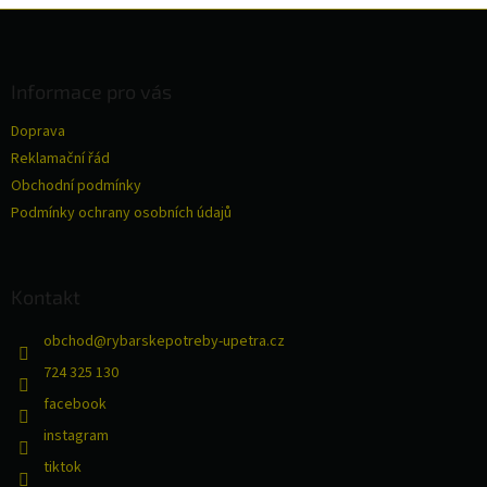
Z
á
p
a
Informace pro vás
t
Doprava
í
Reklamační řád
Obchodní podmínky
Podmínky ochrany osobních údajů
Kontakt
obchod
@
rybarskepotreby-upetra.cz
724 325 130
facebook
instagram
tiktok