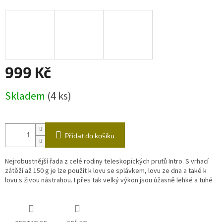
999 Kč
Měrná
Skladem
(4 ks)
cena:
Přidat do košíku
Nejrobustnější řada z celé rodiny teleskopických prutů Intro. S vrhací
zátěží až 150 g je lze použít k lovu se splávkem, lovu ze dna a také k
lovu s živou nástrahou. I přes tak velký výkon jsou úžasně lehké a tuhé