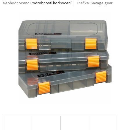
Průměrné
Neohodnoceno
Podrobnosti hodnocení
Značka:
Savage gear
hodnocení
produktu
je
0,0
z
5
hvězdiček.