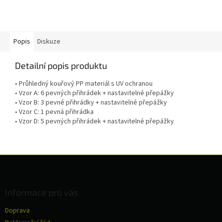
Popis
Diskuze
Detailní popis produktu
• Průhledný kouřový PP materiál s UV ochranou
• Vzor A: 6 pevných přihrádek + nastavitelné přepážky
• Vzor B: 3 pevné přihrádky + nastavitelné přepážky
• Vzor C: 1 pevná přihrádka
• Vzor D: 5 pevných přihrádek + nastavitelné přepážky
Z
á
p
a
Informace pro vás
t
Doprava
í