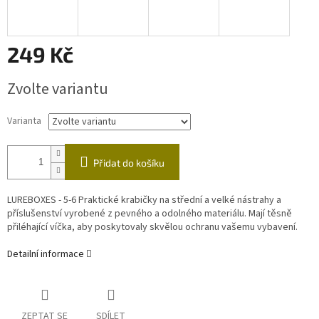
249 Kč
Měrná
Zvolte variantu
cena:
Varianta
Přidat do košíku
LUREBOXES - 5-6 Praktické krabičky na střední a velké nástrahy a
příslušenství vyrobené z pevného a odolného materiálu. Mají těsně
přiléhající víčka, aby poskytovaly skvělou ochranu vašemu vybavení.
Detailní informace
ZEPTAT SE
SDÍLET