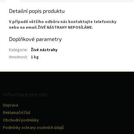
Detailní popis produktu
V případě většího odběru nás kontaktujte telefonicky
nebo na email.ŽIVÉ NÁSTRAHY NEPOSÍLÁME.
Doplňkové parametry
Kategorie
:
Živé nástrahy
Hmotnost
:
1 kg
Z
á
p
a
Informace pro vás
t
Doprava
í
Reklamační řád
Obchodní podmínky
Podmínky ochrany osobních údajů