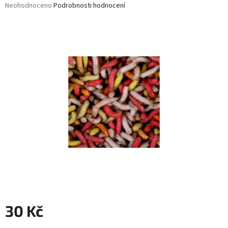
Průměrné
Neohodnoceno
Podrobnosti hodnocení
hodnocení
produktu
je
0,0
z
5
hvězdiček.
30 Kč
Měrná