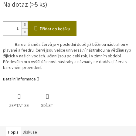
Na dotaz
(>5 ks)
cena:
Přidat do košíku
Barevná směs červů je v poslední době již běžnou nástrahou v
plavané a feedru. Červi jsou velice univerzální nástrahou na většinu ryb
žijících v našich vodách. Účinní jsou po celý rok, i v zimním období.
Především pro vyšší účinnost nástrahy a návnady se dodávají červi v
barevném provedení.
Detailní informace
ZEPTAT SE
SDÍLET
Popis
Diskuze