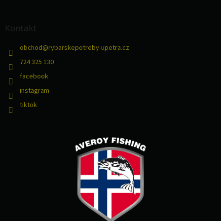
Kontakt
obchod
@
rybarskepotreby-upetra.cz
724 325 130
facebook
instagram
tiktok