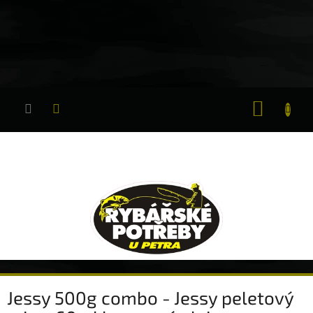
Přejít
na
obsah
NÁKUP
KOŠÍK
Jessy 500g combo - Jessy peletový