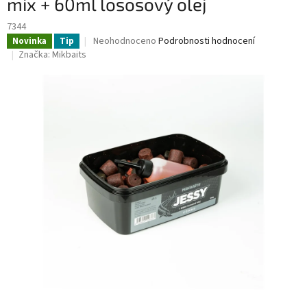
mix + 60ml lososový olej
7344
Průměrné
Neohodnoceno
Podrobnosti hodnocení
Novinka
Tip
hodnocení
Značka:
Mikbaits
produktu
je
0,0
z
5
hvězdiček.