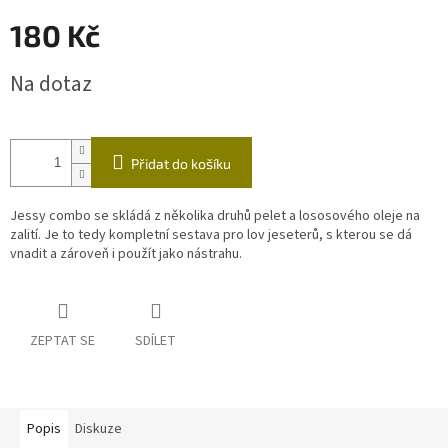
180 Kč
Měrná
Na dotaz
cena:
Přidat do košíku
Jessy combo se skládá z několika druhů pelet a lososového oleje na
zalití. Je to tedy kompletní sestava pro lov jeseterů, s kterou se dá
vnadit a zároveň i použít jako nástrahu.
ZEPTAT SE
SDÍLET
Popis
Diskuze