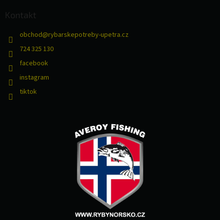
Kontakt
obchod
@
rybarskepotreby-upetra.cz
724 325 130
facebook
instagram
tiktok