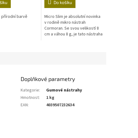
šíku
Do košíku
 přírodní barvě
Micro Slim je absolutní novinka
v rodině mikro nástrah
Cormoran. Se svou velikostí 8
cm a váhou 8 g, je tato nástraha
velmi lákavá nejen pro okouny
a pstruhy, ale i pro candáty...
Doplňkové parametry
Kategorie
:
Gumové nástrahy
Hmotnost
:
1 kg
EAN
:
4039507232634