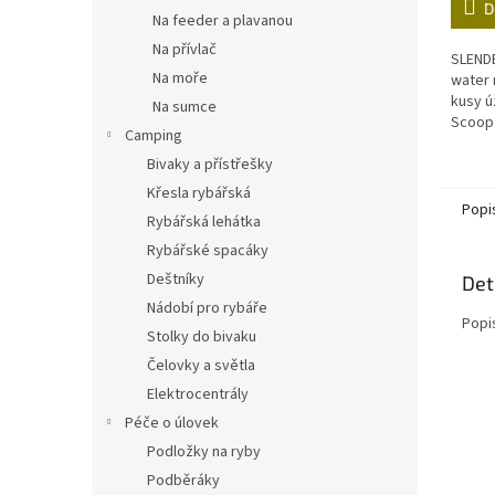
D
Na feeder a plavanou
Na přívlač
SLEND
Na moře
water 
kusy ú
Na sumce
Scoop 
Camping
jsou n
Bivaky a přístřešky
vody: 
Roach.
Křesla rybářská
Popi
Rybářská lehátka
Rybářské spacáky
Deštníky
Det
Nádobí pro rybáře
Popi
Stolky do bivaku
Čelovky a světla
Elektrocentrály
Péče o úlovek
Podložky na ryby
Podběráky