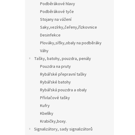
Podběrákové hlavy
Podběrákové tyče
Stojany na vážení
Saky,vezírky,čeřeny,řízkovnice
Desinfekce
Plováky,síťky,obaly na podběráky
Váhy
Tašky, batohy, pouzdra, penály
Pouzdra na pruty
Rybářské přepravní tašky
Rybářské batohy
Rybářská pouzdra a obaly
Přívlačové tašky
Kufry
Kbelíky
Krabičky,boxy.
Signalizátory, sady signalizátorů