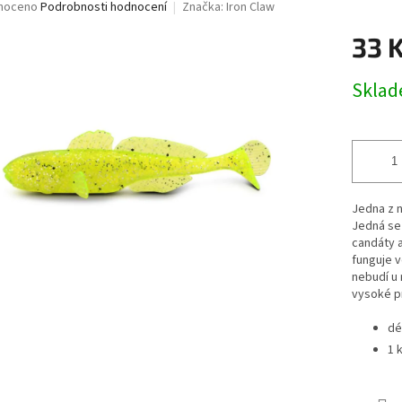
né
noceno
Podrobnosti hodnocení
Značka:
Iron Claw
ní
ižutérie-dravci
Lanka
Drop Shot
Sumcařina
Živé n
33 
u
ukovací čluny a Belly Boaty
Elektromotory
Kontakty
Zna
Měrná
Skla
cena:
ek.
Jedna z n
Jedná se 
candáty a
funguje v
nebudí u 
vysoké p
dé
1 