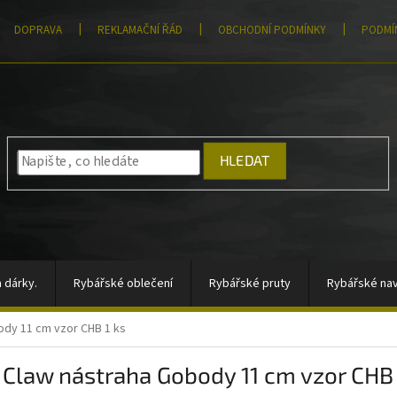
DOPRAVA
REKLAMAČNÍ ŘÁD
OBCHODNÍ PODMÍNKY
PODMÍ
HLEDAT
 dárky.
Rybářské oblečení
Rybářské pruty
Rybářské nav
ody 11 cm vzor CHB 1 ks
átory, sady signalizátorů
Vlasce a šňůry
Totální výprodej
 Claw nástraha Gobody 11 cm vzor CHB 
rahy
Moře
AKCE
Pomůcky k zakrmování
Jigové hla