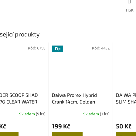
TISK
sející produkty
Kód:
6798
Kód:
4452
Tip
DER SCOOP SHAD
Daiwa Prorex Hybrid
DAIWA P
 7G CLEAR WATER
Crank 14cm, Golden
SLIM SH
4PCS
Shiner
ZANDER 
Skladem
(5 ks)
Skladem
(3 ks)
Kč
199 Kč
50 Kč