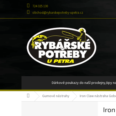
Přejít
724 325 130
na
obsah
obchod@rybarskepotreby-upetra.cz
Dárkové poukazy do naší prodejny,tipy na
Domů
Gumové nástrahy
Iron Claw nástraha Gob
Tašky, batohy, pouzdra, penály
Signaliz
P
Iron
o
Návazce,montáže
Návnady a nást
Přeskočit
s