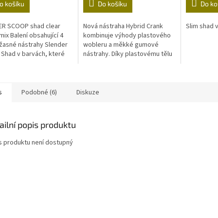
o košíku
Do košíku
Do ko
ER SCOOP shad clear
Nová nástraha Hybrid Crank
Slim shad v
mix Balení obsahující 4
kombinuje výhody plastového
žasné nástrahy Slender
wobleru a měkké gumové
Shad v barvách, které
nástrahy. Díky plastovému tělu
ejvhodnější do čisté
má ve vodě jemné vibrace,
Smelt, Green Silver,
které připomínají skutečnou
..
rybu.
s
Podobné (6)
Diskuze
ailní popis produktu
s produktu není dostupný