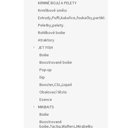
KRMNÉ BOJLÍ A PELETY
Krmítkové směsi
Extrudy,Puffi,kukuřice,foukačky,partikl.
Peletky,pelety.
Rohlíkové boilie
Atraktory
JET FISH
Boilie
Boostrované boilie
Pop-up
Dip
Booster,CSL,Liquid
Obalovací těsto
Esence
MIKBAITS
Boilie
Boostrované
boilie,Tactiq,Wafters,Mirabelky