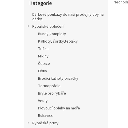
Průměr
Neohod
Kategorie
kategorie
t
hodnoce
Třpytky,plandavky,Spinnerbaity,Spintaily
B
r
produkt
Dárkové poukazy do naší prodejny,tipy na
a
je
dárky.
Naf
0,0
n
Rybářské oblečení
z
n
Bundy,komplety
5
í
hvězdič
Kalhoty, šortky,tepláky
p
Trička
a
n
Mikiny
e
Čepice
l
Obuv
Brodící kalhoty,prsačky
Termoprádlo
Brýle pro rybáře
Vesty
Plovoucí obleky na moře
Rukavice
Rybářské pruty