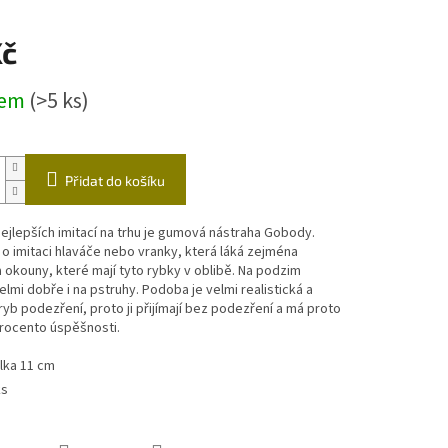
ástrahy
Echoloty,příslušenství
Vozíky
Kč
čky
dem
(>5 ks)
Přidat do košíku
ejlepších imitací na trhu je gumová nástraha Gobody.
o imitaci hlaváče nebo vranky, která láká zejména
 okouny, které mají tyto rybky v oblibě. Na podzim
elmi dobře i na pstruhy. Podoba je velmi realistická a
ryb podezření, proto ji přijímají bez podezření a má proto
rocento úspěšnosti.
lka 11 cm
ks