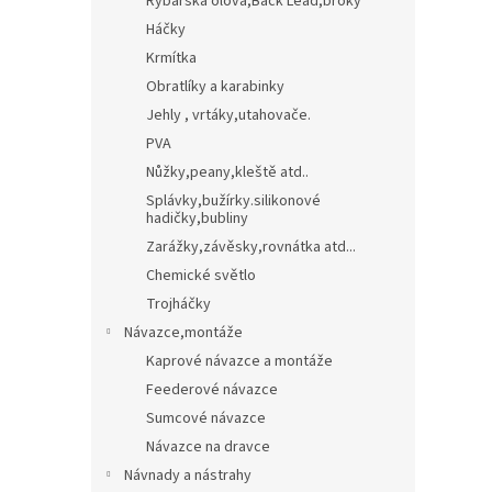
Rybářská olova,Back Lead,broky
Háčky
Krmítka
Obratlíky a karabinky
Jehly , vrtáky,utahovače.
PVA
Nůžky,peany,kleště atd..
Splávky,bužírky.silikonové
hadičky,bubliny
Zarážky,závěsky,rovnátka atd...
Chemické světlo
Trojháčky
Návazce,montáže
Kaprové návazce a montáže
Feederové návazce
Sumcové návazce
Návazce na dravce
Návnady a nástrahy