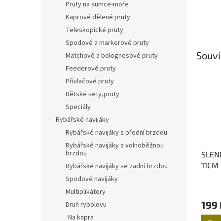
Pruty na sumce-moře
Kaprové dělené pruty
Teleskopické pruty
Spodové a markerové pruty
Souvi
Matchové a bolognesové pruty
Feederové pruty
Přívlačové pruty
Dětské sety,pruty.
Speciály
Rybářské navijáky
Rybářské navijáky s přední brzdou
Rybářské navijáky s volnoběžnou
brzdou
SLEN
11CM
Rybářské navijáky se zadní brzdou
MIX 
Spodové navijáky
Multiplikátory
199 
Druh rybolovu
Na kapra