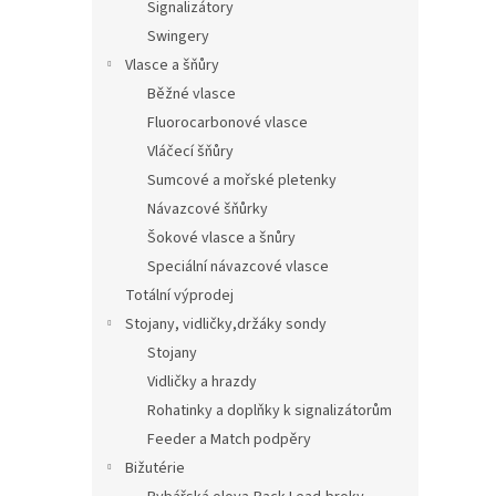
Signalizátory
Swingery
Vlasce a šňůry
Běžné vlasce
Fluorocarbonové vlasce
Vláčecí šňůry
Sumcové a mořské pletenky
Návazcové šňůrky
Šokové vlasce a šnůry
Speciální návazcové vlasce
Totální výprodej
Stojany, vidličky,držáky sondy
Stojany
Vidličky a hrazdy
Rohatinky a doplňky k signalizátorům
Feeder a Match podpěry
Bižutérie