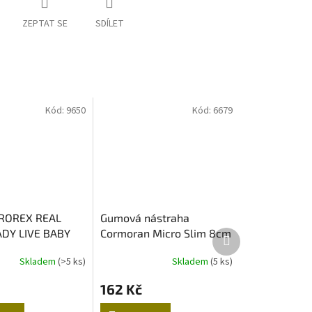
ZEPTAT SE
SDÍLET
Kód:
9650
Kód:
6679
ROREX REAL
Gumová nástraha
ADY LIVE BABY
Cormoran Micro Slim 8cm
Další
produkt
10,5CM
Orange Pumpkin 3ks
Skladem
(>5 ks)
Skladem
(5 ks)
162 Kč