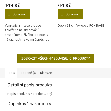
149 Kč
44 Kč
Do košíku
Do košíku
Vynikající imitace plotice
Délka 13 cm Výrobce FOX RAGE
založená na skenování
skutečného živého jedince. V
návaznosti na velmi úspěšnou
nástrahu Line Thru Roach jsme
vytvořili kompletní řadu malých
plotic...
ZOBRAZIT VŠECHNY SOUVISEJÍCÍ PRODUKTY
Popis
Podobné (6)
Diskuze
Detailní popis produktu
Popis produktu není dostupný
Doplňkové parametry