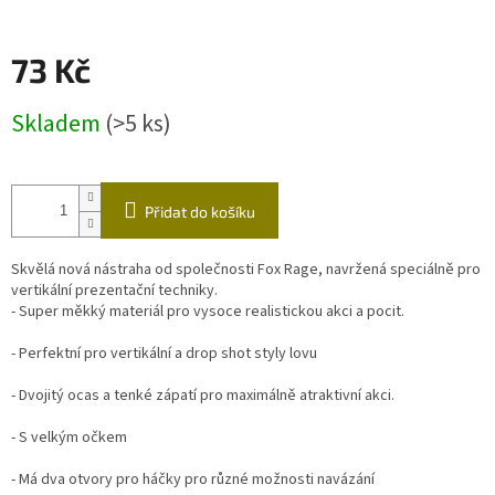
73 Kč
Měrná
Skladem
(>5 ks)
cena:
Přidat do košíku
Skvělá nová nástraha od společnosti Fox Rage, navržená speciálně pro
vertikální prezentační techniky.
- Super měkký materiál pro vysoce realistickou akci a pocit.
- Perfektní pro vertikální a drop shot styly lovu
- Dvojitý ocas a tenké zápatí pro maximálně atraktivní akci.
- S velkým očkem
- Má dva otvory pro háčky pro různé možnosti navázání