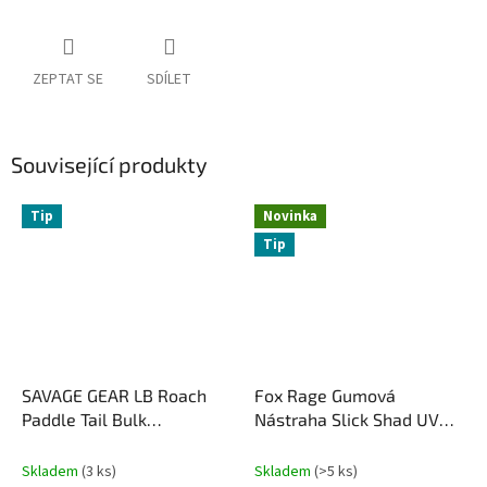
ZEPTAT SE
SDÍLET
Související produkty
Tip
Novinka
Tip
SAVAGE GEAR LB Roach
Fox Rage Gumová
Paddle Tail Bulk
Nástraha Slick Shad UV
12,5cm/22g Roach 2ks
Green Pumpkin - 13 cm
Skladem
(3 ks)
Skladem
(>5 ks)