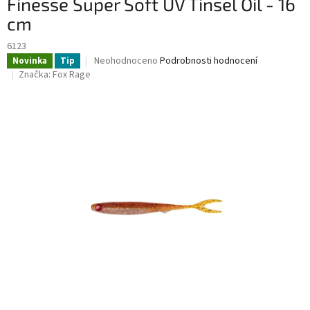
Finesse Super Soft UV Tinsel Oil - 16
cm
6123
Průměrné
Neohodnoceno
Podrobnosti hodnocení
Novinka
Tip
hodnocení
Značka:
Fox Rage
produktu
je
0,0
z
5
hvězdiček.