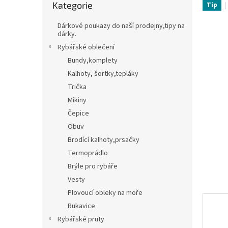
Kategorie
kategorie
Tip
t
Třpytky,plandavky,Spinnerbaity,Spintaily
B
r
Dárkové poukazy do naší prodejny,tipy na
a
dárky.
Naf
n
Rybářské oblečení
n
Bundy,komplety
í
Kalhoty, šortky,tepláky
p
Trička
a
n
Mikiny
e
Čepice
l
Obuv
Brodící kalhoty,prsačky
Termoprádlo
Brýle pro rybáře
Vesty
Plovoucí obleky na moře
Rukavice
Rybářské pruty