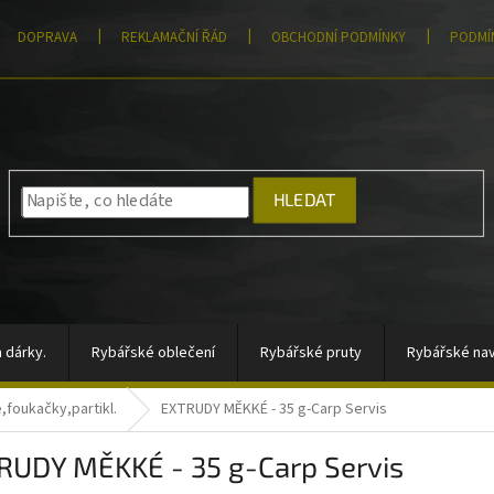
DOPRAVA
REKLAMAČNÍ ŘÁD
OBCHODNÍ PODMÍNKY
PODMÍ
HLEDAT
 dárky.
Rybářské oblečení
Rybářské pruty
Rybářské nav
e,foukačky,partikl.
EXTRUDY MĚKKÉ - 35 g-Carp Servis
átory, sady signalizátorů
Vlasce a šňůry
Totální výprodej
RUDY MĚKKÉ - 35 g-Carp Servis
rahy
Moře
AKCE
Pomůcky k zakrmování
Jigové hla