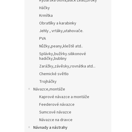
Rybářská olova,Back Lead,broky
Háčky
Krmítka
Obratlíky a karabinky
Jehly , vrtáky,utahovače.
PVA
Nůžky,peany,kleště atd..
Splávky,bužírky.silikonové
hadičky,bubliny
Zarážky,závěsky,rovnátka atd...
Chemické světlo
Trojháčky
Návazce,montáže
Kaprové návazce a montáže
Feederové návazce
Sumcové návazce
Návazce na dravce
Návnady a nástrahy