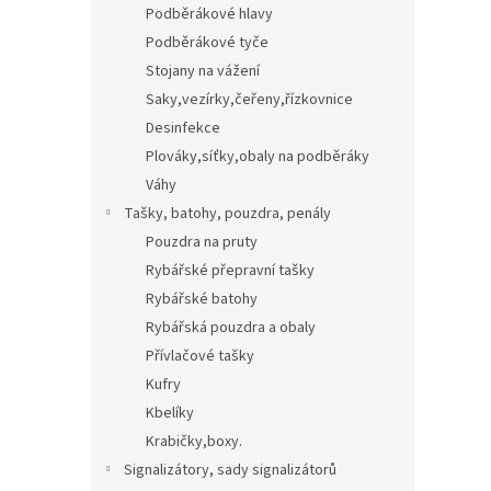
Podběrákové hlavy
Podběrákové tyče
Stojany na vážení
Saky,vezírky,čeřeny,řízkovnice
Desinfekce
Plováky,síťky,obaly na podběráky
Váhy
Tašky, batohy, pouzdra, penály
Pouzdra na pruty
Rybářské přepravní tašky
Rybářské batohy
Rybářská pouzdra a obaly
Přívlačové tašky
Kufry
Kbelíky
Krabičky,boxy.
Signalizátory, sady signalizátorů