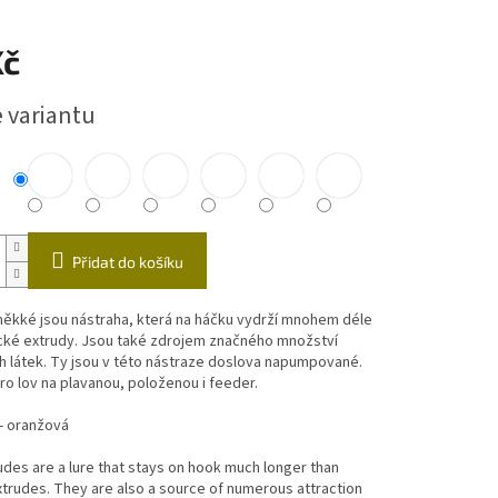
ástrahy
Echoloty,příslušenství
Vozíky
Kč
čky
e variantu
Přidat do košíku
měkké jsou nástraha, která na háčku vydrží mnohem déle
ické extrudy. Jsou také zdrojem značného množství
h látek. Ty jsou v této nástraze doslova napumpované.
o lov na plavanou, položenou i feeder.
 - oranžová
udes are a lure that stays on hook much longer than
xtrudes. They are also a source of numerous attraction