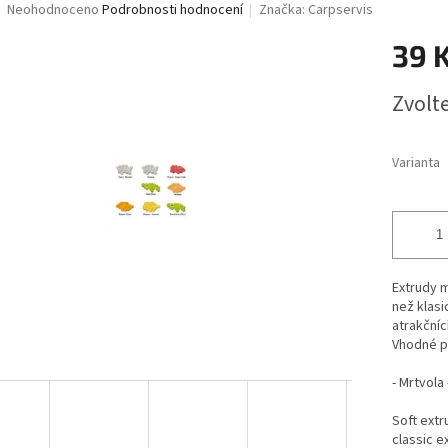
Průměrné
Neohodnoceno
Podrobnosti hodnocení
Značka:
Carpservis
hodnocení
ižutérie-dravci
Lanka
Drop Shot
Sumcařina
Živé n
produktu
39 
je
ukovací čluny a Belly Boaty
Elektromotory
Kontakty
Zna
0,0
Měrná
Zvolt
z
cena:
5
hvězdiček.
Varianta
Extrudy 
než klas
atrakčníc
Vhodné pr
- Mrtvola
Soft extr
classic e