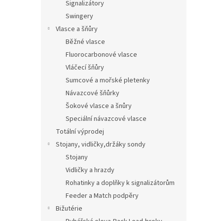
Signalizátory
Swingery
Vlasce a šňůry
Běžné vlasce
Fluorocarbonové vlasce
Vláčecí šňůry
Sumcové a mořské pletenky
Návazcové šňůrky
Šokové vlasce a šnůry
Speciální návazcové vlasce
Totální výprodej
Stojany, vidličky,držáky sondy
Stojany
Vidličky a hrazdy
Rohatinky a doplňky k signalizátorům
Feeder a Match podpěry
Bižutérie