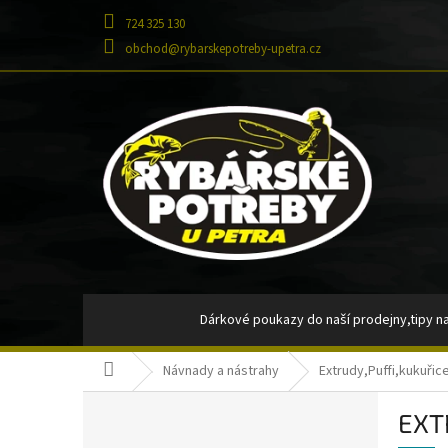
Přejít
724 325 130
na
obsah
obchod@rybarskepotreby-upetra.cz
Dárkové poukazy do naší prodejny,tipy na
Domů
Návnady a nástrahy
Extrudy,Puffi,kukuřic
Tašky, batohy, pouzdra, penály
Signaliz
P
EXT
o
Návazce,montáže
Návnady a nást
Přeskočit
s