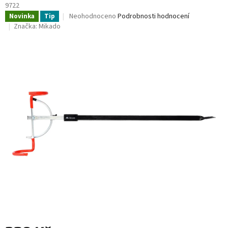
9722
Průměrné
Neohodnoceno
Podrobnosti hodnocení
Novinka
Tip
hodnocení
Značka:
Mikado
produktu
je
0,0
z
5
hvězdiček.