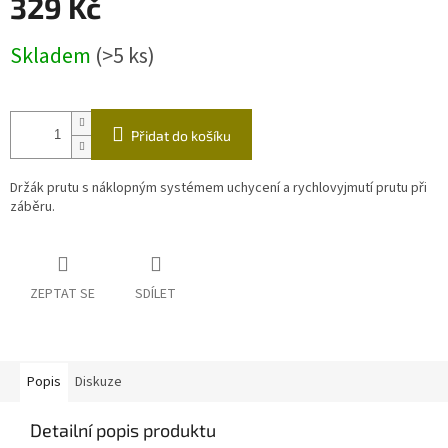
329 Kč
Měrná
Skladem
(>5 ks)
cena:
Přidat do košíku
Držák prutu s náklopným systémem uchycení a rychlovyjmutí prutu při
záběru.
ZEPTAT SE
SDÍLET
Popis
Diskuze
Detailní popis produktu