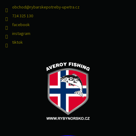
obchod
@
rybarskepotreby-upetra.cz
724 325 130
facebook
instagram
tiktok