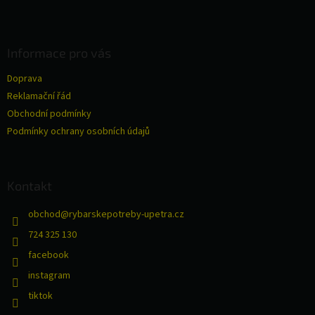
Z
á
p
a
Informace pro vás
t
Doprava
í
Reklamační řád
Obchodní podmínky
Podmínky ochrany osobních údajů
Kontakt
obchod
@
rybarskepotreby-upetra.cz
724 325 130
facebook
instagram
tiktok