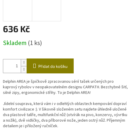
636 Kč
Měrná
Skladem
(1 ks)
cena:
Přidat do košíku
Delphin AREA je špičkově zpracovanou sérií tašek určených pro
kaprový rybolov v neopakovatelném designu CARPATH. Bezchybné šití,
silné zipy, ergonomické střihy. To je Delphin AREA!
Jídelní souprava, která vám i v odlehlých oblastech kempování dopraví
komfort civilizace :). V šikovně složeném setu najdete úhledně uložené
dva plastové talíře, multifunkční nůž (otvírák na pivo, konzervy, vývrtku
a nožík), dvě vidličky, dva příborové nože, jeden ostrý nůž. Příjemným
detailem je i přiložený ručníček.