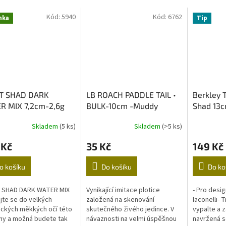
Kód:
5940
Kód:
6762
nka
Tip
T SHAD DARK
LB ROACH PADDLE TAIL •
Berkley 
R MIX 7,2cm-2,6g
BULK-10cm -Muddy
Shad 13c
Roach
Skladem
(5 ks)
Skladem
(>5 ks)
 Kč
35 Kč
149 Kč
o košíku
Do košíku
Do ko
 SHAD DARK WATER MIX
Vynikající imitace plotice
- Pro desig
jte se do velkých
založená na skenování
Iaconelli- 
tických měkkých očí této
skutečného živého jedince. V
vypalte a 
hy a možná budete tak
návaznosti na velmi úspěšnou
navržená 