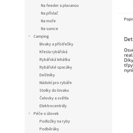
zmaten
Na feeder a plavanou
že se 
ouklej..
Na přívlač
Popi
Na moře
Na sumce
Camping
Det
Bivaky a přístřešky
Osvě
Křesla rybářská
real
Rybářská lehátka
Díky
třpy
Rybářské spacáky
nyní
Deštníky
Nádobí pro rybáře
Stolky do bivaku
Čelovky a světla
Elektrocentrály
Péče o úlovek
Podložky na ryby
Podběráky