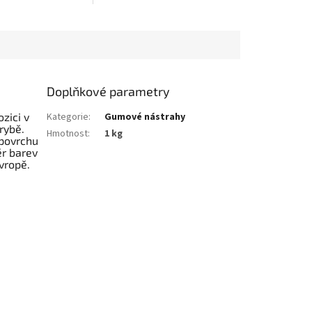
 a ocas ve tvaru
přední a tenkou zadní částí.
varu kosočtverce...
Tím nástraha dostává
výraznou...
Doplňkové parametry
zici v
Kategorie
:
Gumové nástrahy
rybě.
Hmotnost
:
1 kg
 povrchu
ěr barev
vropě.