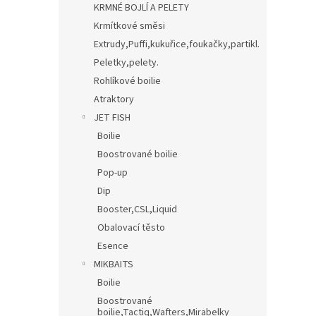
KRMNÉ BOJLÍ A PELETY
Krmítkové směsi
Extrudy,Puffi,kukuřice,foukačky,partikl.
Peletky,pelety.
Rohlíkové boilie
Atraktory
JET FISH
Boilie
Boostrované boilie
Pop-up
Dip
Booster,CSL,Liquid
Obalovací těsto
Esence
MIKBAITS
Boilie
Boostrované
boilie,Tactiq,Wafters,Mirabelky