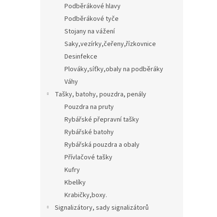
Podběrákové hlavy
Podběrákové tyče
Stojany na vážení
Saky,vezírky,čeřeny,řízkovnice
Desinfekce
Plováky,síťky,obaly na podběráky
Váhy
Tašky, batohy, pouzdra, penály
Pouzdra na pruty
Rybářské přepravní tašky
Rybářské batohy
Rybářská pouzdra a obaly
Přívlačové tašky
Kufry
Kbelíky
Krabičky,boxy.
Signalizátory, sady signalizátorů