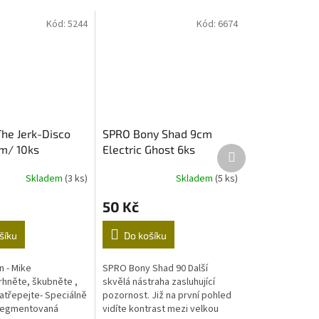
Kód:
5244
Kód:
6674
The Jerk-Disco
SPRO Bony Shad 9cm
m/ 10ks
Electric Ghost 6ks
Další
produkt
Skladem
(3 ks)
Skladem
(5 ks)
50 Kč
šíku
Do košíku
n - Mike
SPRO Bony Shad 90 Další
Trhněte, škubněte ,
skvělá nástraha zasluhující
zatřepejte- Speciálně
pozornost. Již na první pohled
segmentovaná
vidíte kontrast mezi velkou