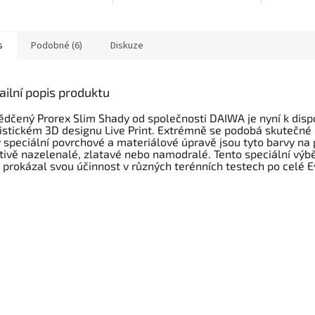
i, že si budete myslet,
nástrahu Line Thru Roach jsme
ocasní část
díváte na reálnou živou
vytvořili kompletní řadu malých
křídla ve t
..
plotic...
s
Podobné (6)
Diskuze
ailní popis produktu
dčený Prorex Slim Shady od společnosti DAIWA je nyní k dispo
istickém 3D designu Live Print. Extrémně se podobá skutečné 
 speciální povrchové a materiálové úpravě jsou tyto barvy na
tivě nazelenalé, zlatavé nebo namodralé. Tento speciální výb
 prokázal svou účinnost v různých terénních testech po celé E