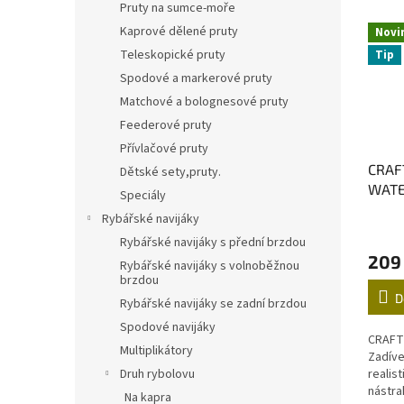
Pruty na sumce-moře
Kaprové dělené pruty
Novi
Teleskopické pruty
Tip
Spodové a markerové pruty
Matchové a bolognesové pruty
Feederové pruty
Přívlačové pruty
CRAF
Dětské sety,pruty.
WATE
Speciály
Rybářské navijáky
Rybářské navijáky s přední brzdou
209
Rybářské navijáky s volnoběžnou
brzdou
D
Rybářské navijáky se zadní brzdou
Spodové navijáky
CRAFT
Multiplikátory
Zadíve
Druh rybolovu
realis
nástra
Na kapra