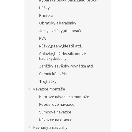
Rybářská olova,Back Lead,broky
Háčky
Krmítka
Obratlíky a karabinky
Jehly , vrtáky,utahovače.
PVA
Nůžky,peany,kleště atd..
Splávky,bužírky.silikonové
hadičky,bubliny
Zarážky,závěsky,rovnátka atd...
Chemické světlo
Trojháčky
Návazce,montáže
Kaprové návazce a montáže
Feederové návazce
Sumcové návazce
Návazce na dravce
Návnady a nástrahy