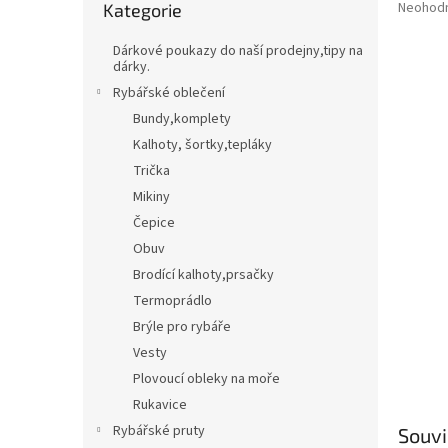
Průměr
Neohod
Kategorie
kategorie
t
hodnoce
Třpytky,plandavky,Spinnerbaity,Spintaily
B
r
produkt
Dárkové poukazy do naší prodejny,tipy na
a
je
dárky.
Naf
0,0
n
Rybářské oblečení
z
n
Bundy,komplety
5
í
hvězdič
Kalhoty, šortky,tepláky
p
Trička
a
n
Mikiny
e
Čepice
l
Obuv
Brodící kalhoty,prsačky
Termoprádlo
Brýle pro rybáře
Vesty
Plovoucí obleky na moře
Rukavice
Rybářské pruty
Souvi