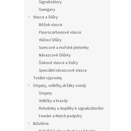
Signalizátory
Swingery
Vlasce a šňůry
Běžné vlasce
Fluorocarbonové vlasce
Vláčecí šňůry
Sumcové a mořské pletenky
Návazcové šňůrky
Šokové vlasce a šnůry
Speciální návazcové vlasce
Totální výprodej
Stojany, vidličky,držáky sondy
Stojany
Vidličky a hrazdy
Rohatinky a doplňky k signalizátorům
Feeder a Match podpěry
Bižutérie