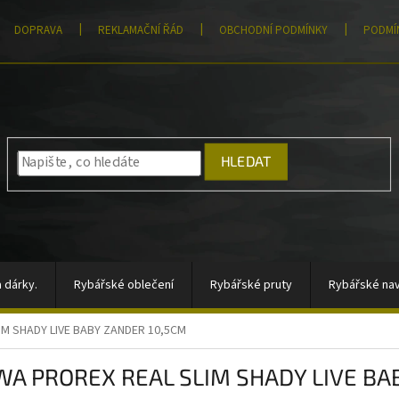
DOPRAVA
REKLAMAČNÍ ŘÁD
OBCHODNÍ PODMÍNKY
PODMÍ
HLEDAT
 dárky.
Rybářské oblečení
Rybářské pruty
Rybářské nav
IM SHADY LIVE BABY ZANDER 10,5CM
átory, sady signalizátorů
Vlasce a šňůry
Totální výprodej
WA PROREX REAL SLIM SHADY LIVE BA
rahy
Moře
AKCE
Pomůcky k zakrmování
Jigové hla