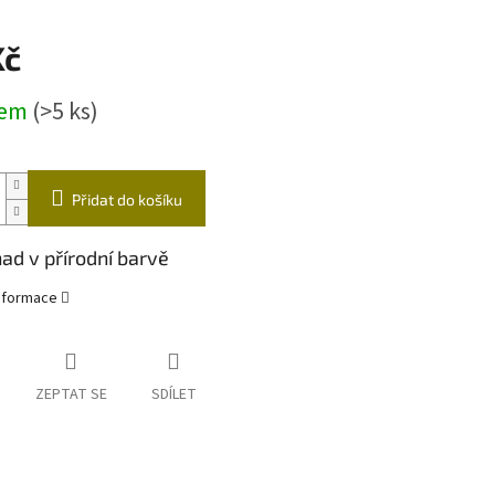
ástrahy
Echoloty,příslušenství
Vozíky
Kč
čky
dem
(>5 ks)
Přidat do košíku
ad v přírodní barvě
informace
ZEPTAT SE
SDÍLET