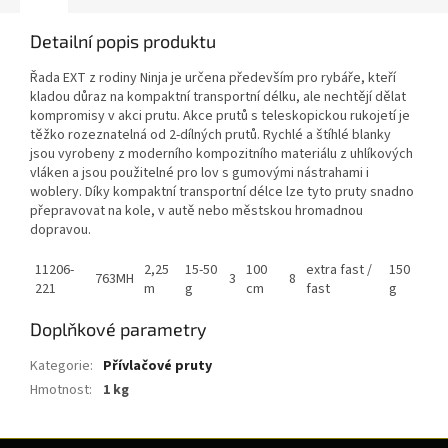
Detailní popis produktu
Řada EXT z rodiny Ninja je určena především pro rybáře, kteří
kladou důraz na kompaktní transportní délku, ale nechtějí dělat
kompromisy v akci prutu. Akce prutů s teleskopickou rukojetí je
těžko rozeznatelná od 2-dílných prutů. Rychlé a štíhlé blanky
jsou vyrobeny z moderního kompozitního materiálu z uhlíkových
vláken a jsou použitelné pro lov s gumovými nástrahami i
woblery. Díky kompaktní transportní délce lze tyto pruty snadno
přepravovat na kole, v autě nebo městskou hromadnou
dopravou.
11206-
2,25
15-50
100
extra fast /
150
763MH
3
8
221
m
g
cm
fast
g
Doplňkové parametry
Kategorie
:
Přívlačové pruty
Hmotnost
:
1 kg
Z