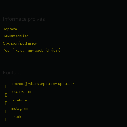
á
p
a
Informace pro vás
t
Doprava
í
Reklamační řád
Obchodní podmínky
Podmínky ochrany osobních údajů
Kontakt
obchod
@
rybarskepotreby-upetra.cz
724 325 130
facebook
instagram
tiktok