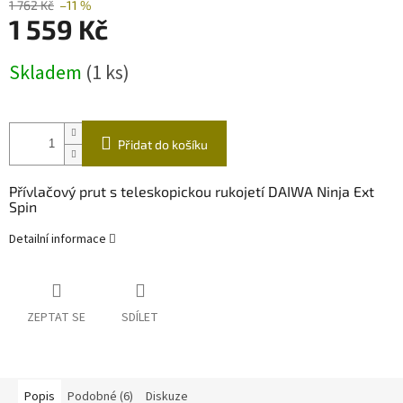
1 762 Kč
–11 %
1 559 Kč
Měrná
Skladem
(1 ks)
cena:
Přidat do košíku
Přívlačový prut s teleskopickou rukojetí DAIWA Ninja Ext
Spin
Detailní informace
ZEPTAT SE
SDÍLET
Popis
Podobné (6)
Diskuze