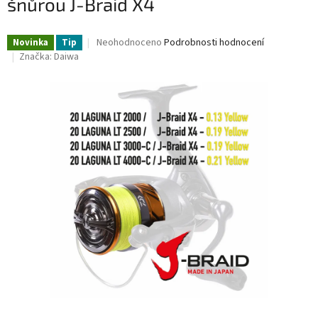
šnůrou J-Braid X4
Průměrné
Neohodnoceno
Podrobnosti hodnocení
Novinka
Tip
hodnocení
Značka:
Daiwa
produktu
je
0,0
z
5
hvězdiček.