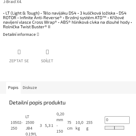
J-Braid X4.
• LT (Light & Tough) • Tělo navijáku DS4 • 3 kuličková ložiska • DS4
ROTOR • Infinite Anti-Reverse® • Brzdný systém ATD™ • Křížové
navíjení vlasce Cross Wrap® • ABS® hliníková cívka na dlouhé hody •
Rolnička Twist Buster® II
Detailní informace
ZEPTAT SE
SDÍLET
Popis
Diskuze
Detailní popis produktu
0,20
LT
mm
10502-
2500
75
10,0
255
3
5,3:1
-
250
JB4
cm
kg
g
150
0.19YL