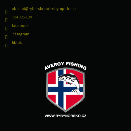
obchod
@
rybarskepotreby-upetra.cz
724 325 130
facebook
instagram
tiktok