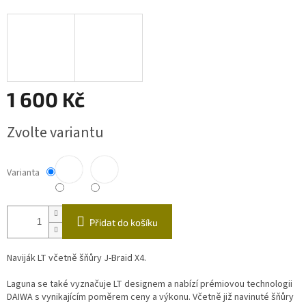
1 600 Kč
Měrná
Zvolte variantu
cena:
Varianta
Přidat do košíku
Naviják LT včetně šňůry J-Braid X4.
Laguna se také vyznačuje LT designem a nabízí prémiovou technologii
DAIWA s vynikajícím poměrem ceny a výkonu. Včetně již navinuté šňůry