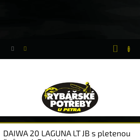
Přejít
na
obsah
NÁKUP
KOŠÍK
DAIWA 20 LAGUNA LT JB s pletenou