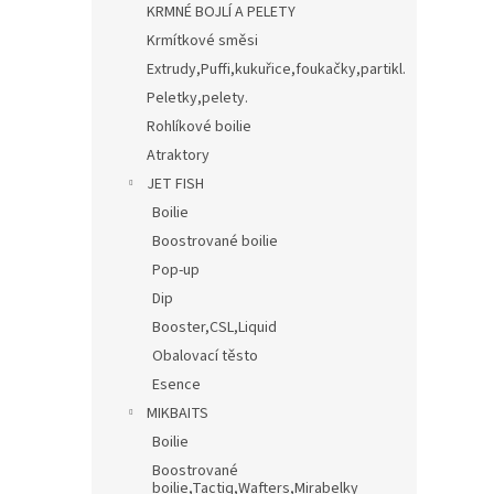
KRMNÉ BOJLÍ A PELETY
Krmítkové směsi
Extrudy,Puffi,kukuřice,foukačky,partikl.
Peletky,pelety.
Rohlíkové boilie
Atraktory
JET FISH
Boilie
Boostrované boilie
Pop-up
Dip
Booster,CSL,Liquid
Obalovací těsto
Esence
MIKBAITS
Boilie
Boostrované
boilie,Tactiq,Wafters,Mirabelky