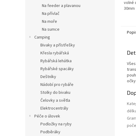
volné 
Na feeder a plavanou
30mm •
Na přívlač
vůči k
ložise
Na moře
•...
Na sumce
Popi
Camping
Bivaky a přístřešky
Det
Křesla rybářská
Rybářská lehátka
Všes
Rybářské spacáky
tran
pouhý
Deštníky
očky
Nádobí pro rybáře
Dop
Stolky do bivaku
Čelovky a světla
Kate
Elektrocentrály
délk
Péče o úlovek
Gra
Podložky na ryby
počet
Podběráky