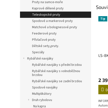
Pruty na sumce-moře
Souvi
Kaprové dělené pruty
Teleskopické pruty
Tip
Spodové a markerové pruty
Matchové a bolognesové pruty
Feederové pruty
Přívlačové pruty
Dětské sety,pruty.
Speciály
LS-8
Rybářské navijáky
Rybářské navijáky s přední brzdou
Rybářské navijáky s volnoběžnou
brzdou
2 39
Rybářské navijáky se zadní brzdou
Spodové navijáky
D
Multiplikátory
Druh rybolovu
INFOR
Automa
Na kapra