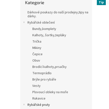
Kategorie
kategorie
Tip
t
Třpytky,plandavky,Spinnerbaity,Spintaily
B
r
Dárkové poukazy do naší prodejny,tipy na
a
dárky.
Naf
n
Rybářské oblečení
n
Bundy,komplety
í
Kalhoty, šortky,tepláky
p
Trička
a
n
Mikiny
e
Čepice
l
Obuv
Brodící kalhoty,prsačky
Termoprádlo
Brýle pro rybáře
Vesty
Plovoucí obleky na moře
Rukavice
Rybářské pruty