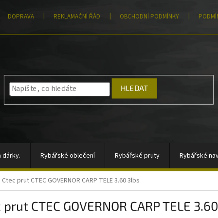
DOPRAVA
REKLAMAČNÍ ŘÁD
OBCHODNÍ PODMÍNKY
PODMÍ
HLEDAT
 dárky.
Rybářské oblečení
Rybářské pruty
Rybářské nav
Ctec prut CTEC GOVERNOR CARP TELE 3.60 3lbs
átory, sady signalizátorů
Vlasce a šňůry
Totální výprodej
c prut CTEC GOVERNOR CARP TELE 3.60
rahy
Moře
AKCE
Pomůcky k zakrmování
Jigové hla