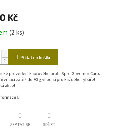
ástrahy
Echoloty,příslušenství
Vozíky
0 Kč
čky
dem
(2 ks)
Přidat do košíku
ické provedení kaprového prutu Spro Governor Carp.
ní vrhací zátěž do 90 g vhodná pro každého rybáře!
cká akce!
informace
ZEPTAT SE
SDÍLET