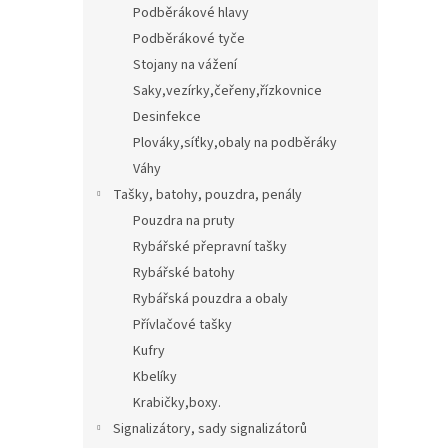
Podběrákové hlavy
Podběrákové tyče
Stojany na vážení
Saky,vezírky,čeřeny,řízkovnice
Desinfekce
Plováky,síťky,obaly na podběráky
Váhy
Tašky, batohy, pouzdra, penály
Pouzdra na pruty
Rybářské přepravní tašky
Rybářské batohy
Rybářská pouzdra a obaly
Přívlačové tašky
Kufry
Kbelíky
Krabičky,boxy.
Signalizátory, sady signalizátorů