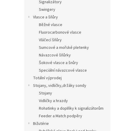
Signalizátory
Swingery
Vlasce a šňůry
Běžné vlasce
Fluorocarbonové vlasce
Vláčecí šňůry
Sumcové a mořské pletenky
Návazcové šňůrky
Šokové vlasce a šnůry
Speciální návazcové vlasce
Totální výprodej
Stojany, vidličky,držáky sondy
Stojany
Vidličky a hrazdy
Rohatinky a doplňky k signalizátorům
Feeder a Match podpěry
Bižutérie