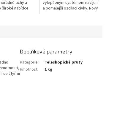
mořádně tichý a
vylepšeným systémem navíjení
y široké nabídce
a pomalejší oscilací cívky. Nový
 velmi citlivému
Speedrunner nabízí delší hody
te n’ run je EMCAST
a plynulejší chod. Vylepšený...
Doplňkové parametry
nadno
Kategorie
:
Teleskopické pruty
 hmotnosti,
Hmotnost
:
1 kg
ní se čtyřmi