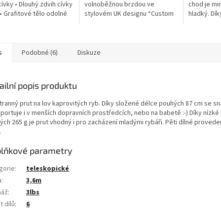
cívky • Dlouhý zdvih cívky
volnoběžnou brzdou ve
chod je mi
 Grafitové tělo odolné
stylovém UK designu “Custom
hladký. Dík
orozi • 5 kuličkových
Black”. • Volnoběžná brzda •
velikostí a
k + 1 válečkové ložisko
Grafitové tělo odolné vůči
systému bi
korozi • 4 kuličková...
BR...
s
Podobné (6)
Diskuze
ailní popis produktu
tranný prut na lov kaprovitých ryb. Díky složené délce pouhých 87 cm se s
sportuje i v menších dopravních prostředcích, nebo na babetě :-) Díky nízké
ch 265 g je prut vhodný i pro zacházení mladými rybáři. Pěti dílné provede
.
lňkové parametry
gorie
:
teleskopické
a
:
3,6m
máž
:
3lbs
 dílů
:
6