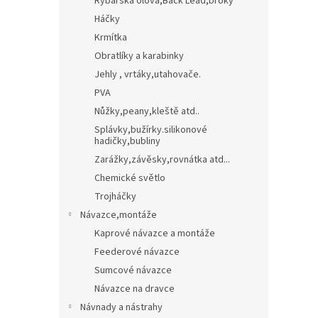
Rybářská olova,Back Lead,broky
Háčky
Krmítka
Obratlíky a karabinky
Jehly , vrtáky,utahovače.
PVA
Nůžky,peany,kleště atd..
Splávky,bužírky.silikonové
hadičky,bubliny
Zarážky,závěsky,rovnátka atd...
Chemické světlo
Trojháčky
Návazce,montáže
Kaprové návazce a montáže
Feederové návazce
Sumcové návazce
Návazce na dravce
Návnady a nástrahy