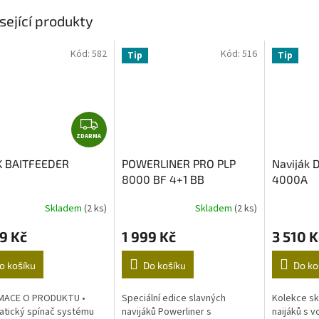
sející produkty
Kód:
582
Kód:
516
Tip
Tip
Z
ZDARMA
D
A
K BAITFEEDER
POWERLINER PRO PLP
Naviják 
R
8000 BF 4+1 BB
4000A
M
A
Skladem
(2 ks)
Skladem
(2 ks)
9 Kč
1 999 Kč
3 510 K
o košíku
Do košíku
Do ko
MACE O PRODUKTU •
Speciální edice slavných
Kolekce sk
tický spínač systému
navijáků Powerliner s
naijáků s 