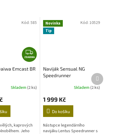
Kód:
585
Kód:
10529
Novinka
Tip
Z
ZDARMA
D
A
Daiwa Emcast BR
Naviják Sensual NG
R
Speedrunner
Další
M
produkt
A
Skladem
(2 ks)
Skladem
(2 ks)
č
1 999 Kč
šíku
Do košíku
vělých, kaprových
Nástupce legendárního
volnoběhem. Jeho
navijáku Lentus Speedrunner s