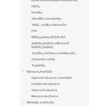
Rybářská olova,Back Lead,broky
Háčky
Krmítka
Obratlíky a karabinky
Jehly , vrtáky,utahovače.
PVA
Nůžky,peany,kleště atd..
Splávky,bužírky.silikonové
hadičky,bubliny
Zarážky,závěsky,rovnátka atd...
Chemické světlo
Trojháčky
Návazce,montáže
Kaprové návazce a montáže
Feederové návazce
Sumcové návazce
Návazce na dravce
Návnady a nástrahy