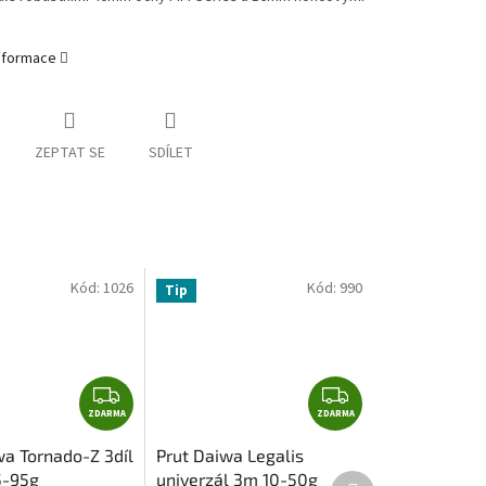
informace
ZEPTAT SE
SDÍLET
Kód:
1026
Kód:
990
Tip
Z
Z
ZDARMA
D
ZDARMA
D
A
A
wa Tornado-Z 3díl
Prut Daiwa Legalis
R
R
5-95g
univerzál 3m 10-50g
Další