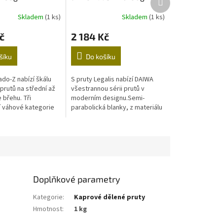
M
M
produkt
A
A
Skladem
(1 ks)
Skladem
(1 ks)
č
2 184 Kč
šíku
Do košíku
ado-Z nabízí škálu
S pruty Legalis nabízí DAIWA
 prutů na střední až
všestrannou sérii prutů v
e břehu. Tři
moderním designu.Semi-
 váhové kategorie
parabolická blanky, z materiálu
né druhy lovu ze
High-Modulus karbon, byly
né cílové ryby...
speciálně navrženy pro lov s
přírodní...
Doplňkové parametry
Kategorie
:
Kaprové dělené pruty
Hmotnost
:
1 kg