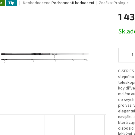
Průměrné
Neohodnoceno
Podrobnosti hodnocení
Značka:
Prologic
ka
Tip
hodnocení
ižutérie-dravci
Lanka
Drop Shot
Sumcařina
Živé n
produktu
1 43
je
ukovací čluny a Belly Boaty
Elektromotory
Kontakty
Zna
0,0
Měrná
Skla
z
cena:
5
hvězdiček.
C-SERIES
stejného 
teleskopi
kdy dříve
malém au
do svých 
pro vás. 
elegantn
navijáku 
která zaj
dispozici
lehkými,