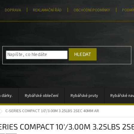
DOPRAVA
REKLAMAČNÍ ŘÁD
OBCHODNÍ PODMÍNKY
PODMÍ
HLEDAT
 dárky.
Rybářské oblečení
Rybářské pruty
Rybářské nav
C-SERIES COMPACT 10'/3.00M 3.25LBS 2SEC 40MM AR
átory, sady signalizátorů
Vlasce a šňůry
Totální výprodej
ERIES COMPACT 10'/3.00M 3.25LBS 2
rahy
Moře
AKCE
Pomůcky k zakrmování
Jigové hla