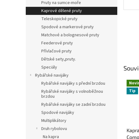
Pruty na sumce-moře
Kaprové dělené pruty
Teleskopické pruty
Spodové a markerové pruty
Matchové a bolognesové pruty
Feederové pruty
Přívlačové pruty
Dětské sety,pruty.
Speciály
Souvi
Rybářské navijáky
Novi
Rybářské navijáky s přední brzdou
Tip
Rybářské navijáky s volnoběžnou
brzdou
Rybářské navijáky se zadní brzdou
Spodové navijáky
Multiplikátory
Druh rybolovu
Kapra
Na kapra
Compe