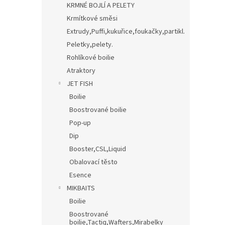
KRMNÉ BOJLÍ A PELETY
Krmítkové směsi
Extrudy,Puffi,kukuřice,foukačky,partikl.
Peletky,pelety.
Rohlíkové boilie
Atraktory
JET FISH
Boilie
Boostrované boilie
Pop-up
Dip
Booster,CSL,Liquid
Obalovací těsto
Esence
MIKBAITS
Boilie
Boostrované
boilie,Tactiq,Wafters,Mirabelky