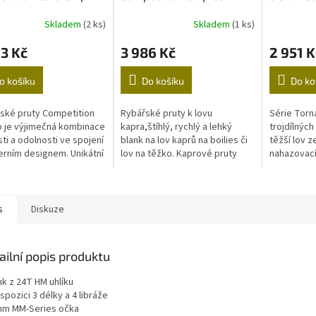
M
ft 3,25lbs
díl 365cm / 3,25lb
A
Skladem
(2 ks)
Skladem
(1 ks)
3 Kč
3 986 Kč
2 951 K
o košíku
Do košíku
Do ko
ské pruty Competition
Rybářské pruty k lovu
Série Torn
o je výjimečná kombinace
kapra,štíhlý, rychlý a lehký
trojdílných
sti a odolnosti ve spojení
blank na lov kaprů na boilies či
těžší lov z
rním designem. Unikátní
lov na těžko. Kaprové pruty
nahazovací
prutů nabízí výborný
nové generace, použité
pokryjí růz
 cena výkon.
nejlepší materiály při vývoji
břehu a růz
těchto...
s
Diskuze
ailní popis produktu
nk z 24T HM uhlíku
ispozici 3 délky a 4 libráže
mm MM-Series očka