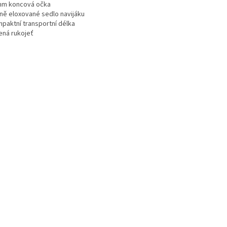
mm koncová očka
rně eloxované sedlo navijáku
mpaktní transportní délka
ená rukojeť