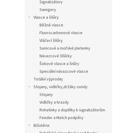
Signalizátory
Swingery
Vlasce a šňůry
Běžné vlasce
Fluorocarbonové vlasce
Vláčecí šňůry
Sumcové a mořské pletenky
Návazcové šňůrky
Šokové vlasce a šnůry
Speciální návazcové vlasce
Totální výprodej
Stojany, vidličky,držáky sondy
Stojany
Vidličky a hrazdy
Rohatinky a doplňky k signalizátorům
Feeder a Match podpěry
Bižutérie