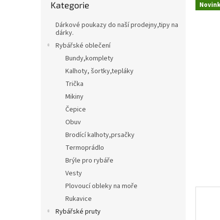
Kategorie
kategorie
Novin
t
Třpytky,plandavky,Spinnerbaity,Spintaily
B
r
Dárkové poukazy do naší prodejny,tipy na
a
dárky.
Naf
n
Rybářské oblečení
n
Bundy,komplety
í
Kalhoty, šortky,tepláky
p
Trička
a
n
Mikiny
e
Čepice
l
Obuv
Brodící kalhoty,prsačky
Termoprádlo
Brýle pro rybáře
Vesty
Plovoucí obleky na moře
Rukavice
Rybářské pruty