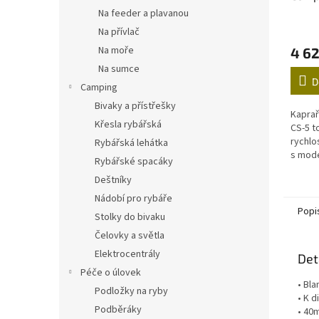
díl 12
Na feeder a plavanou
Na přívlač
Na moře
4 62
Na sumce
D
Camping
Bivaky a přístřešky
Kaprař
Křesla rybářská
CS-5 t
rychlo
Rybářská lehátka
s mode
Rybářské spacáky
série 
Deštníky
poměr
Nádobí pro rybáře
Popi
Stolky do bivaku
Čelovky a světla
Elektrocentrály
Det
Péče o úlovek
• Bla
Podložky na ryby
• K d
Podběráky
• 40