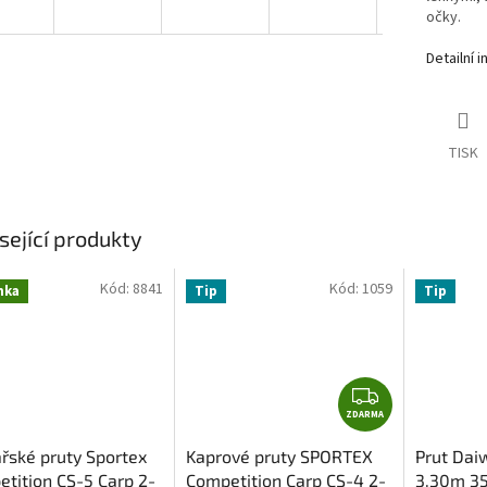
očky.
Detailní 
TISK
sející produkty
Kód:
8841
Kód:
1059
nka
Tip
Tip
Z
ZDARMA
D
A
řské pruty Sportex
Kaprové pruty SPORTEX
Prut Dai
R
tition CS-5 Carp 2-
Competition Carp CS-4 2-
3.30m 3