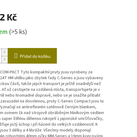
ástrahy
Echoloty,příslušenství
Vozíky
2 Kč
čky
dem
(>5 ks)
Přidat do košíku
 COM-PACT Tyto kompaktní pruty jsou vyrobeny ze
24T HM uhlíku jako zbytek řady C-Series a jsou vybaveny
ckou částí, takže jejich transport je ještě snadnější než
. Ať už cestujete na vzdálená místa, transportujete je v
tě nebo hromadné dopravě, nebo se je snažíte přibalit
zavazadel na dovolenou, pruty C-Series Compact jsou tu
Vyznačují se antireflexním saténově černým blankem,
ím ovinem 1k nad strojově obráběným hliníkovým sedlem
a super štíhlou dělenou rukojetí z japonské smršťovačky,
išťuje jistý úchop i při házení do velkých vzdáleností. K
 jsou 3 délky a 4 libráže. Všechny modely disponují
 ale robustními 40mm očky MM-Series a 16mm koncovými