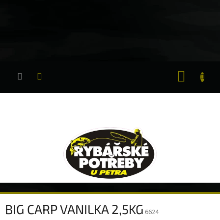
Přejít
na
obsah
NÁKUP
KOŠÍK
BIG CARP VANILKA 2,5KG
6624