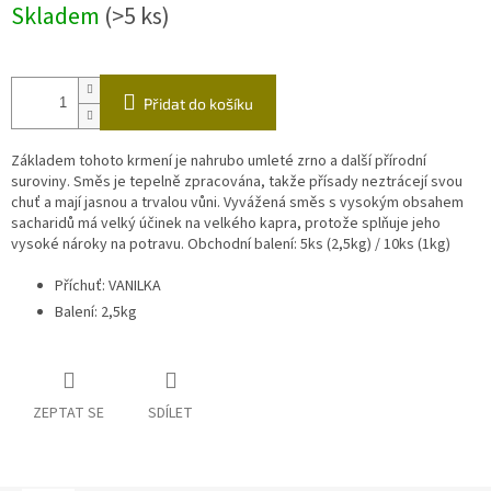
Skladem
(>5 ks)
cena:
Přidat do košíku
Základem tohoto krmení je nahrubo umleté zrno a další přírodní
suroviny. Směs je tepelně zpracována, takže přísady neztrácejí svou
chuť a mají jasnou a trvalou vůni. Vyvážená směs s vysokým obsahem
sacharidů má velký účinek na velkého kapra, protože splňuje jeho
vysoké nároky na potravu. Obchodní balení: 5ks (2,5kg) / 10ks (1kg)
Příchuť: VANILKA
Balení: 2,5kg
ZEPTAT SE
SDÍLET