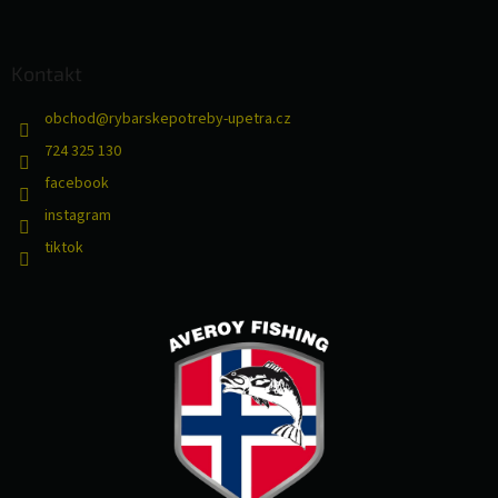
Kontakt
obchod
@
rybarskepotreby-upetra.cz
724 325 130
facebook
instagram
tiktok