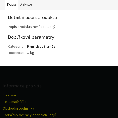
Popis
Diskuze
Detailní popis produktu
Popis produktu není dostupný
Doplňkové parametry
Kategorie
:
Krmítkové směsi
Hmotnost
:
1 kg
Z
á
p
a
Informace pro vás
t
Doprava
í
Reklamační řád
Obchodní podmínky
Podmínky ochrany osobních údajů