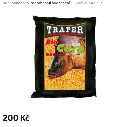
Průměrné
Neohodnoceno
Podrobnosti hodnocení
Značka:
TRAPER
hodnocení
produktu
je
0,0
z
5
hvězdiček.
200 Kč
Měrná