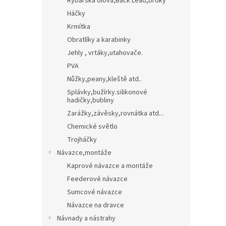
Rybářská olova,Back Lead,broky
Háčky
Krmítka
Obratlíky a karabinky
Jehly , vrtáky,utahovače.
PVA
Nůžky,peany,kleště atd..
Splávky,bužírky.silikonové
hadičky,bubliny
Zarážky,závěsky,rovnátka atd...
Chemické světlo
Trojháčky
Návazce,montáže
Kaprové návazce a montáže
Feederové návazce
Sumcové návazce
Návazce na dravce
Návnady a nástrahy