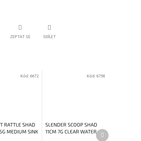
ZEPTAT SE
SDÍLET
Kód:
6672
Kód:
6798
T RATTLE SHAD
SLENDER SCOOP SHAD
35G MEDIUM SINK
11CM 7G CLEAR WATER
Další
produkt
ROWN TROUT
MIX 4PCS