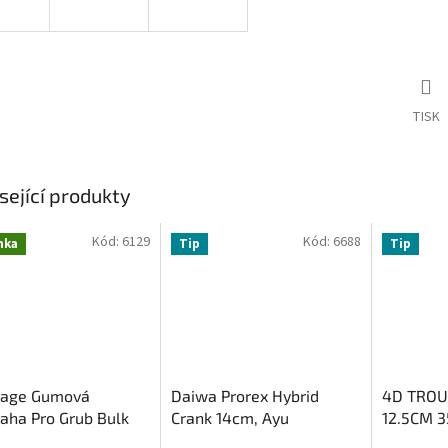
TISK
sející produkty
Kód:
6129
Kód:
6688
nka
Tip
Tip
Rage Gumová
Daiwa Prorex Hybrid
4D TROU
aha Pro Grub Bulk
Crank 14cm, Ayu
12.5CM 
-16 cm
DARK B