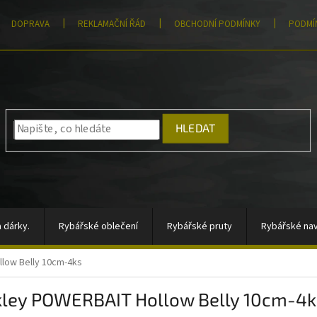
DOPRAVA
REKLAMAČNÍ ŘÁD
OBCHODNÍ PODMÍNKY
PODMÍ
HLEDAT
 dárky.
Rybářské oblečení
Rybářské pruty
Rybářské nav
low Belly 10cm-4ks
átory, sady signalizátorů
Vlasce a šňůry
Totální výprodej
kley POWERBAIT Hollow Belly 10cm-4k
rahy
Moře
AKCE
Pomůcky k zakrmování
Jigové hla