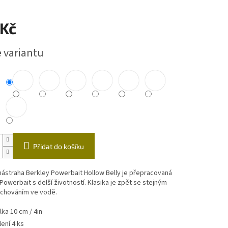
ástrahy
Echoloty,příslušenství
Vozíky
 Kč
čky
e variantu
Přidat do košíku
ástraha Berkley Powerbait Hollow Belly je přepracovaná
Powerbait s delší životností. Klasika je zpět se stejným
 chováním ve vodě.
lka 10 cm / 4in
lení 4 ks