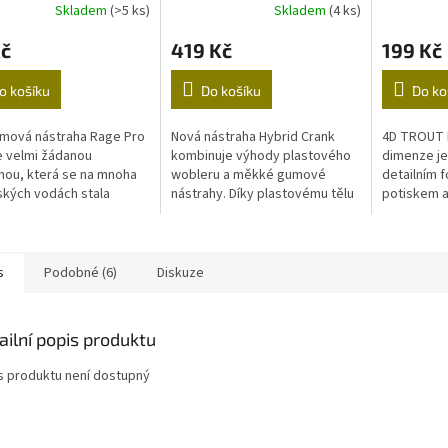
Skladem
(>5 ks)
Skladem
(4 ks)
Kč
419 Kč
199 Kč
o košíku
Do košíku
Do ko
mová nástraha Rage Pro
Nová nástraha Hybrid Crank
4D TROUT 
e velmi žádanou
kombinuje výhody plastového
dimenze je
hou, která se na mnoha
wobleru a měkké gumové
detailním 
kých vodách stala
nástrahy. Díky plastovému tělu
potiskem a
 potravou místních
má ve vodě jemné vibrace,
útoky! Deta
orů. Velký chvost
které připomínají skutečnou
a tak živé,
je širokou...
rybu.
dravce...
s
Podobné (6)
Diskuze
ailní popis produktu
s produktu není dostupný