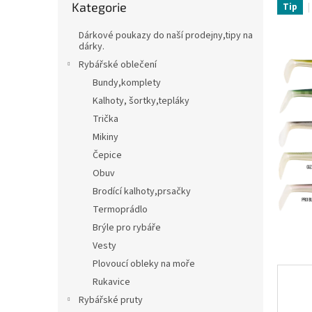
Kategorie
kategorie
Tip
t
Třpytky,plandavky,Spinnerbaity,Spintaily
B
r
Dárkové poukazy do naší prodejny,tipy na
a
dárky.
Naf
n
Rybářské oblečení
n
Bundy,komplety
í
Kalhoty, šortky,tepláky
p
Trička
a
n
Mikiny
e
Čepice
l
Obuv
Brodící kalhoty,prsačky
Termoprádlo
Brýle pro rybáře
Vesty
Plovoucí obleky na moře
Rukavice
Rybářské pruty