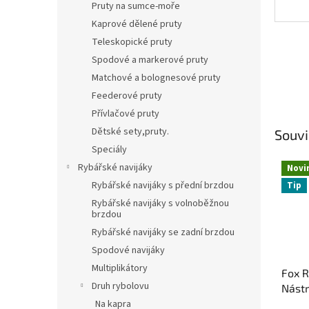
Pruty na sumce-moře
Kaprové dělené pruty
Teleskopické pruty
Spodové a markerové pruty
Matchové a bolognesové pruty
Feederové pruty
Přívlačové pruty
Dětské sety,pruty.
Souvi
Speciály
Rybářské navijáky
Novi
Rybářské navijáky s přední brzdou
Tip
Rybářské navijáky s volnoběžnou
brzdou
Rybářské navijáky se zadní brzdou
Spodové navijáky
Multiplikátory
Fox 
Druh rybolovu
Nástr
Perch
Na kapra