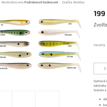
Průměrné
Neohodnoceno
Podrobnosti hodnocení
Značka:
Berkley
hodnocení
ižutérie-dravci
Lanka
Drop Shot
Sumcařina
Živé n
produktu
199
je
ukovací čluny a Belly Boaty
Elektromotory
Kontakty
Zna
0,0
Měrná
Zvolt
z
cena:
5
hvězdiček.
Varianta
Gumová n
nástraha 
tvarem a
dé
ba