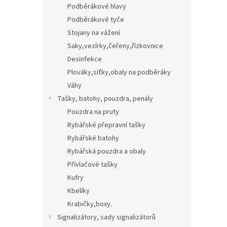
Podběrákové hlavy
Podběrákové tyče
Stojany na vážení
Saky,vezírky,čeřeny,řízkovnice
Desinfekce
Plováky,síťky,obaly na podběráky
Váhy
Tašky, batohy, pouzdra, penály
Pouzdra na pruty
Rybářské přepravní tašky
Rybářské batohy
Rybářská pouzdra a obaly
Přívlačové tašky
Kufry
Kbelíky
Krabičky,boxy.
Signalizátory, sady signalizátorů