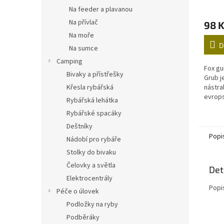
Na feeder a plavanou
Na přívlač
98 
Na moře
D
Na sumce
Camping
Fox gu
Bivaky a přístřešky
Grub j
Křesla rybářská
nástra
evrops
Rybářská lehátka
častou
Rybářské spacáky
predát
zajišťu
Deštníky
Popi
Nádobí pro rybáře
Stolky do bivaku
Čelovky a světla
Det
Elektrocentrály
Popi
Péče o úlovek
Podložky na ryby
Podběráky