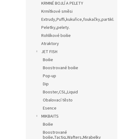
KRMNÉ BOJLÍ A PELETY
Krmítkové směsi
Extrudy,Puffi,kukuřice,foukačky,partikl.
Peletky,pelety.
Rohlíkové boilie
Atraktory
JET FISH
Boilie
Boostrované boilie
Pop-up
Dip
Booster,CSL,Liquid
Obalovací těsto
Esence
MIKBAITS
Boilie
Boostrované
boilie,Tactiq,Wafters,Mirabelky