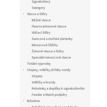
Signalizátory
Swingery
Vlasce a šňůry
Běžné vlasce
Fluorocarbonové vlasce
Vláčecí šňůry
Sumcové a mořské pletenky
Návazcové šňůrky
Šokové vlasce a šnůry
Speciální návazcové vlasce
Totální výprodej
Stojany, vidličky,držáky sondy
Stojany
Vidličky a hrazdy
Rohatinky a doplňky k signalizátorům
Feeder a Match podpěry
Bižutérie