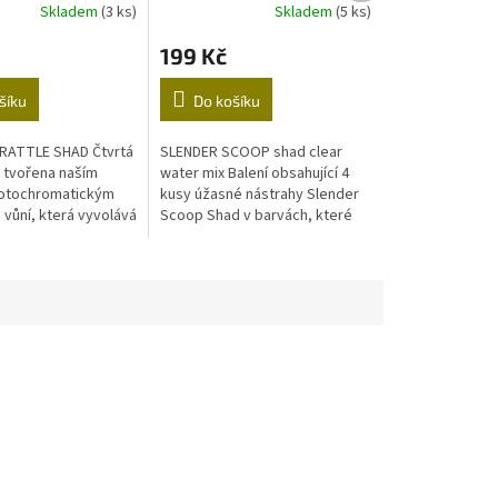
Skladem
(3 ks)
Skladem
(5 ks)
199 Kč
šíku
Do košíku
RATTLE SHAD Čtvrtá
SLENDER SCOOP shad clear
 tvořena naším
water mix Balení obsahující 4
fotochromatickým
kusy úžasné nástrahy Slender
 vůní, která vyvolává
Scoop Shad v barvách, které
ily jsou neuvěřitelné
jsou nejvhodnější do čisté
 že bude pro
vody: Smelt, Green Silver,
Roach...