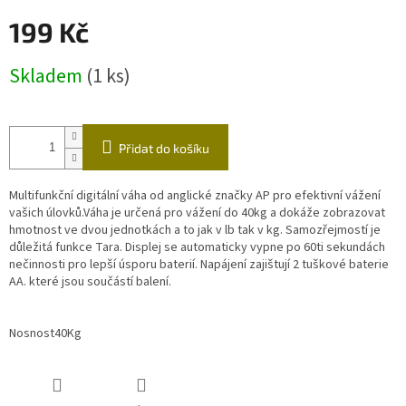
199 Kč
Měrná
Skladem
(1 ks)
cena:
Přidat do košíku
Multifunkční digitální váha od anglické značky AP pro efektivní vážení
vašich úlovků.Váha je určená pro vážení do 40kg a dokáže zobrazovat
hmotnost ve dvou jednotkách a to jak v lb tak v kg. Samozřejmostí je
důležitá funkce Tara. Displej se automaticky vypne po 60ti sekundách
nečinnosti pro lepší úsporu baterií. Napájení zajištují 2 tuškové baterie
AA. které jsou součástí balení.
Nosnost
40Kg