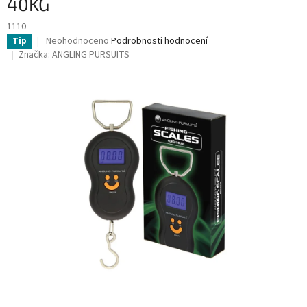
40KG
1110
Průměrné
Neohodnoceno
Podrobnosti hodnocení
Tip
hodnocení
Značka:
ANGLING PURSUITS
produktu
je
0,0
z
5
hvězdiček.