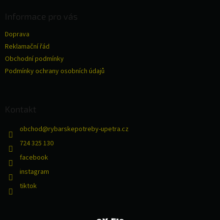
p
a
Informace pro vás
t
Doprava
í
Reklamační řád
Obchodní podmínky
Podmínky ochrany osobních údajů
Kontakt
obchod
@
rybarskepotreby-upetra.cz
724 325 130
facebook
instagram
tiktok