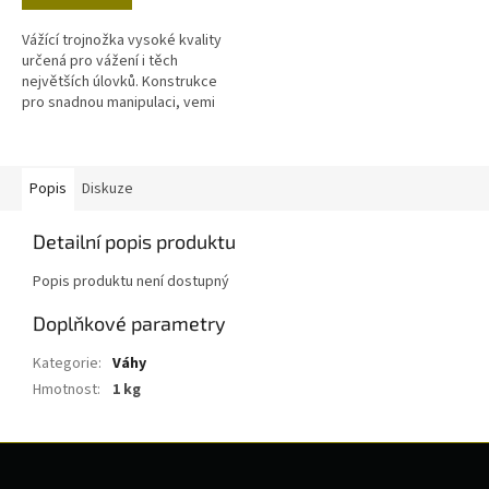
Vážící trojnožka vysoké kvality
určená pro vážení i těch
největších úlovků. Konstrukce
pro snadnou manipulaci, vemi
pevná ocel, velké misky proti
zaboření v měkké zemi, které
se...
Popis
Diskuze
Detailní popis produktu
Popis produktu není dostupný
Doplňkové parametry
Kategorie
:
Váhy
Hmotnost
:
1 kg
Z
á