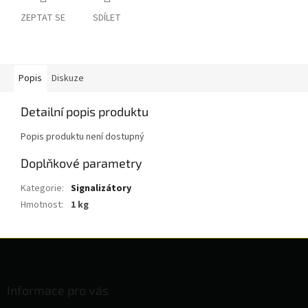
ZEPTAT SE
SDÍLET
Popis
Diskuze
Detailní popis produktu
Popis produktu není dostupný
Doplňkové parametry
Kategorie
:
Signalizátory
Hmotnost
:
1 kg
Z
á
p
a
Informace pro vás
t