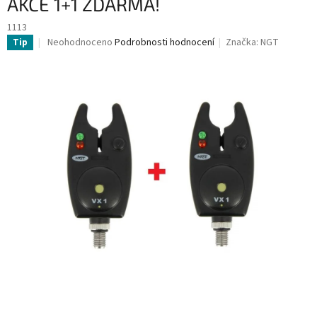
AKCE 1+1 ZDARMA!
1113
Průměrné
Neohodnoceno
Podrobnosti hodnocení
Značka:
NGT
Tip
hodnocení
produktu
je
0,0
z
5
hvězdiček.