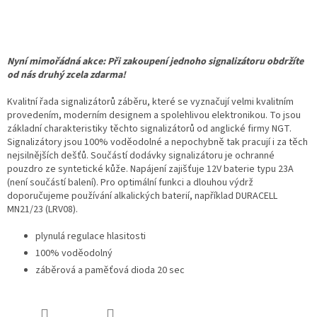
Nyní mimořádná akce: Při zakoupení jednoho signalizátoru obdržíte
od nás druhý zcela zdarma!
Kvalitní řada signalizátorů záběru, které se vyznačují velmi kvalitním
provedením, moderním designem a spolehlivou elektronikou. To jsou
základní charakteristiky těchto signalizátorů od anglické firmy NGT.
Signalizátory jsou 100% voděodolné a nepochybně tak pracují i za těch
nejsilnějších dešťů. Součástí dodávky signalizátoru je ochranné
pouzdro ze syntetické kůže. Napájení zajišťuje 12V baterie typu 23A
(není součástí balení).
Pro optimální funkci a dlouhou výdrž
doporučujeme používání alkalických baterií, například DURACELL
MN21/23 (LRV08).
plynulá regulace hlasitosti
100% voděodolný
záběrová a paměťová dioda 20 sec