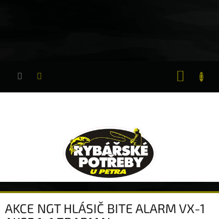
Přejít
na
obsah
NÁKUP
KOŠÍK
AKCE NGT HLÁSIČ BITE ALARM VX-1