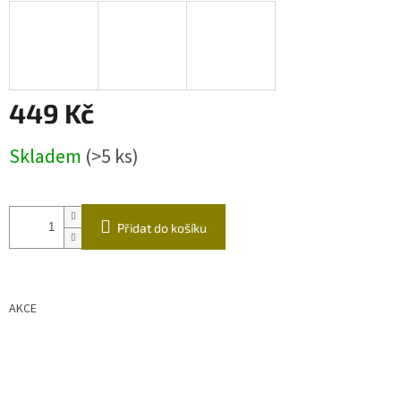
449 Kč
Měrná
Skladem
(>5 ks)
cena:
Přidat do košíku
AKCE