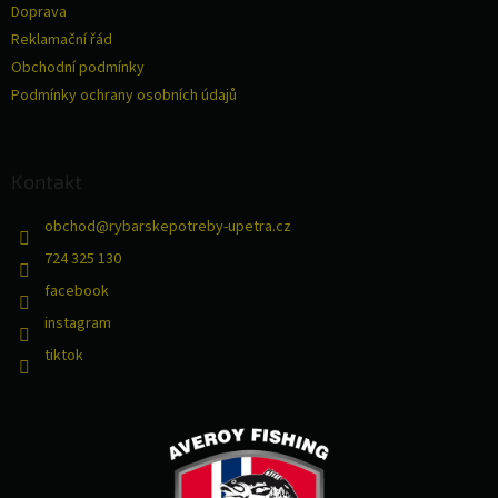
Doprava
í
Reklamační řád
Obchodní podmínky
Podmínky ochrany osobních údajů
Kontakt
obchod
@
rybarskepotreby-upetra.cz
724 325 130
facebook
instagram
tiktok