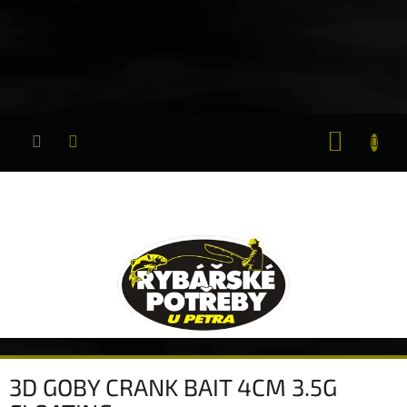
Přejít
na
obsah
NÁKUP
KOŠÍK
3D GOBY CRANK BAIT 4CM 3.5G