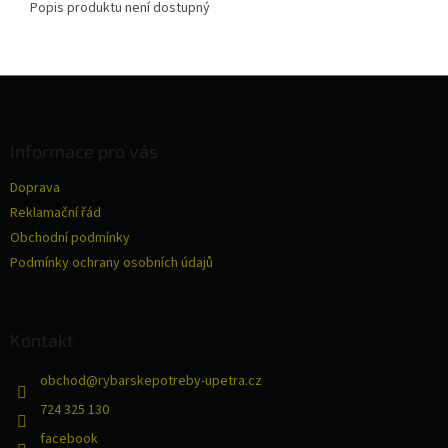
Popis produktu není dostupný
Z
á
p
a
Informace pro vás
t
Doprava
í
Reklamační řád
Obchodní podmínky
Podmínky ochrany osobních údajů
Kontakt
obchod
@
rybarskepotreby-upetra.cz
724 325 130
facebook