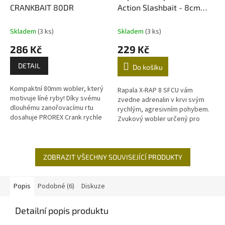
CRANKBAIT 80DR
Action Slashbait - 8cm
SFCU
Skladem
(3 ks)
Skladem
(3 ks)
286 Kč
229 Kč
DETAIL
Do košíku
Kompaktní 80mm wobler, který
Rapala X-RAP 8 SFCU vám
motivuje líné ryby! Díky svému
zvedne adrenalin v krvi svým
dlouhému zanořovacímu rtu
rychlým, agresivním pohybem.
dosahuje PROREX Crank rychle
Zvukový wobler určený pro
požadované hloubky a pod
daleké odhozy je schopen
vodou produkuje výrazné
ustrnout ve vodním sloupci,
vibrace....
rozhoupávat se,...
ZOBRAZIT VŠECHNY SOUVISEJÍCÍ PRODUKTY
Popis
Podobné (6)
Diskuze
Detailní popis produktu