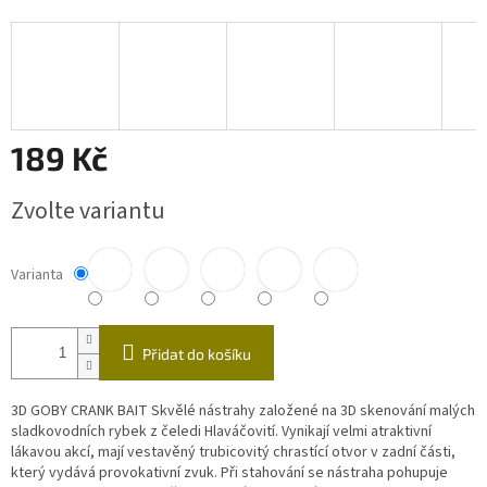
189 Kč
Měrná
Zvolte variantu
cena:
Varianta
Přidat do košíku
3D GOBY CRANK BAIT Skvělé nástrahy založené na 3D skenování malých
sladkovodních rybek z čeledi Hlaváčovití. Vynikají velmi atraktivní
lákavou akcí, mají vestavěný trubicovitý chrastící otvor v zadní části,
který vydává provokativní zvuk. Při stahování se nástraha pohupuje