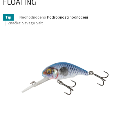
FLOATING
Průměrné
Neohodnoceno
Podrobnosti hodnocení
Tip
hodnocení
Značka:
Savage Salt
produktu
je
0,0
z
5
hvězdiček.